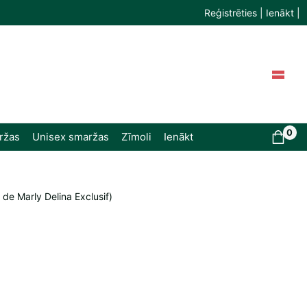
Reģistrēties | Ienākt |
0
ržas
Unisex smaržas
Zīmoli
Ienākt
de Marly Delina Exclusif)