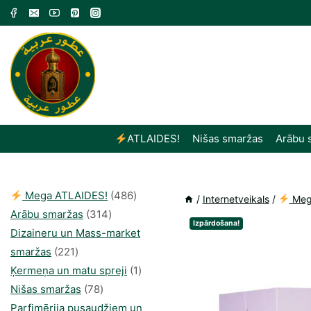
Skip
to
content
ATLAIDES!
Nišas smaržas
Arābu 
486
Mega ATLAIDES!
486
/
Internetveikals
/
Meg
314
produkts
Arābu smaržas
314
Izpārdošana!
produkti
Dizaineru un Mass-market
221
smaržas
221
produkts
1
Ķermeņa un matu spreji
1
78
produkti
Nišas smaržas
78
produkts
Parfimērija pusaudžiem un