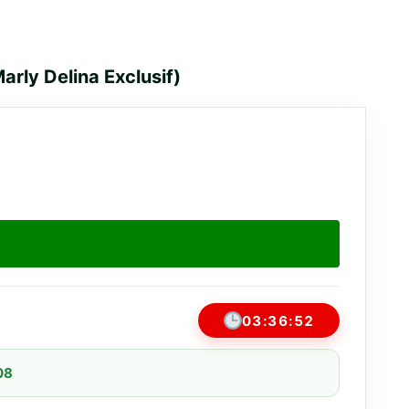
rly Delina Exclusif)
03:36:52
08