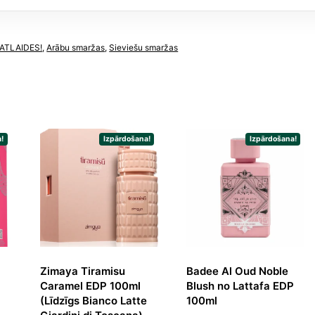
ums
y
ATLAIDES!
,
Arābu smaržas
,
Sieviešu smaržas
na
sif)
dzums
!
Izpārdošana!
Izpārdošana!
Zimaya Tiramisu
Badee Al Oud Noble
Caramel EDP 100ml
Blush no Lattafa EDP
(Līdzīgs Bianco Latte
100ml