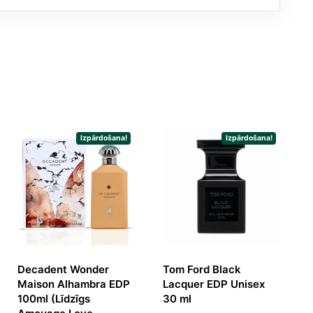
Izpārdošana!
Izpārdošana!
Decadent Wonder
Tom Ford Black
Maison Alhambra EDP
Lacquer EDP Unisex
100ml (Līdzīgs
30 ml