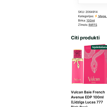
Parf
de
Marl
SKU:
2064914
Kategorijas:
Mega 
Deli
Birka:
100ml
Exclu
Zīmols:
RIIFFS
dau
Citi produkti
Izpārdošana
Vulcan Baie French
Avenue EDP 100ml
(Līdzīgs Lucas 777