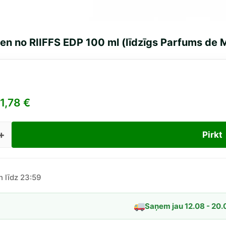
n no RIIFFS EDP 100 ml (līdzīgs Parfums de Ma
1,78
€
Pirkt
ro
en
FS
n līdz 23:59
Saņem jau 12.08 - 20.
īgs