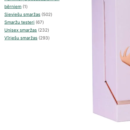
1
bērniem
1
produkti
502
Sieviešu smaržas
502
67
produkts
Smaržu testeri
67
produkts
232
Unisex smaržas
232
produkts
293
Vīriešu smaržas
293
produkts