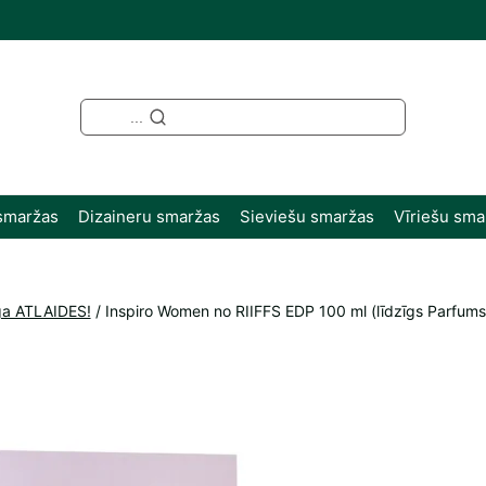
...
smaržas
Dizaineru smaržas
Sieviešu smaržas
Vīriešu sma
a ATLAIDES!
/
Inspiro Women no RIIFFS EDP 100 ml (līdzīgs Parfums 