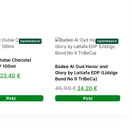
Izpārdošana!
Izpārdošana!
Dubai Chocolat
P 100ml
Badee Al Oud Honor and
Glory by Lattafa EDP (Līdzīgs
Original
Current
23,40
€
Bond No 9 TriBeCa)
price
price
Original
Current
45,00
€
24,20
€
was:
is:
price
price
Pirkt
Pirkt
38,56 €.
23,40 €.
was:
is:
45,00 €.
24,20 €.