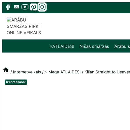
Skip
to
content
⚡️ATLAIDES!
Nišas smaržas
Arābu 
/
Internetveikals
/
⚡️ Mega ATLAIDES!
/
Kilian Straight to Heave
Izpārdošana!