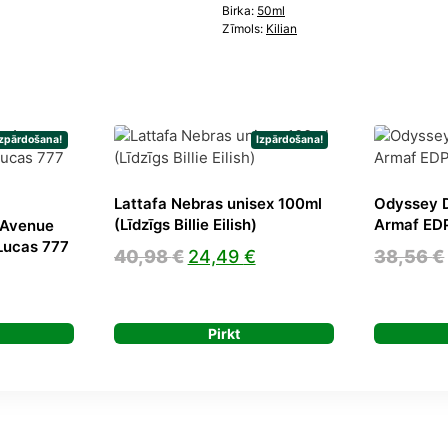
Birka:
50ml
Zīmols:
Kilian
Izpārdošana!
Izpārdošana!
Lattafa Nebras unisex 100ml
Odyssey 
(Līdzīgs Billie Eilish)
Armaf ED
 Avenue
Lucas 777
Original
Current
40,98
€
24,49
€
38,56
€
price
price
urrent
was:
is:
rice
Pirkt
40,98 €.
24,49 €.
s:
7,83 €.