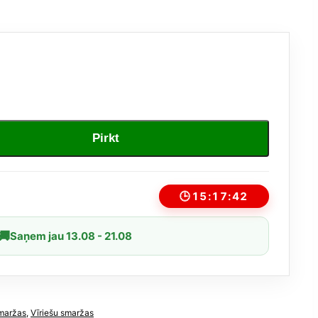
Pirkt
🕒
15:17:42
🚚
Saņem jau 13.08 - 21.08
maržas
,
Vīriešu smaržas