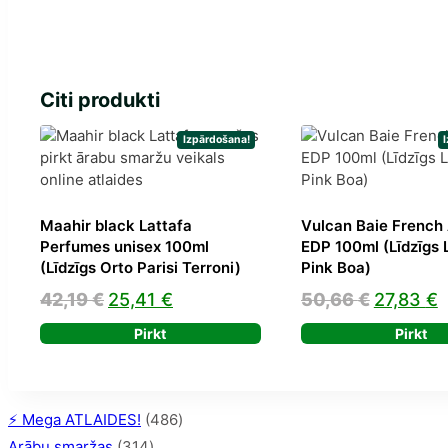
Citi produkti
Izpārdošana!
Maahir black Lattafa
Vulcan Baie French
Perfumes unisex 100ml
EDP 100ml (Līdzīgs 
(Līdzīgs Orto Parisi Terroni)
Pink Boa)
Original
Current
Original
C
42,19
€
25,41
€
50,66
€
27,83
€
price
price
price
p
Pirkt
Pirkt
was:
is:
was:
i
42,19 €.
25,41 €.
50,66 €.
2
486
⚡️ Mega ATLAIDES!
486
314
produkts
Arābu smaržas
314