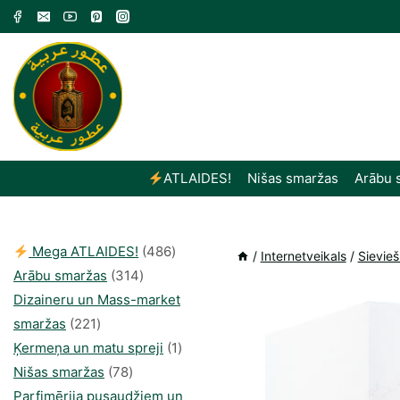
Skip
to
content
ATLAIDES!
Nišas smaržas
Arābu 
486
Mega ATLAIDES!
486
/
Internetveikals
/
Sievie
314
produkts
Arābu smaržas
314
produkti
Dizaineru un Mass-market
221
smaržas
221
produkts
1
Ķermeņa un matu spreji
1
78
produkti
Nišas smaržas
78
produkts
Parfimērija pusaudžiem un