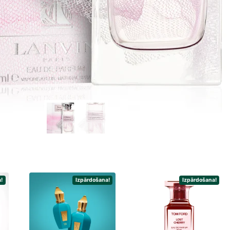
!
Izpārdošana!
Izpārdošana!