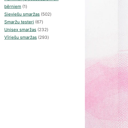
1
bērniem
1
produkti
502
Sieviešu smaržas
502
67
produkts
Smaržu testeri
67
produkts
232
Unisex smaržas
232
produkts
293
Vīriešu smaržas
293
produkts