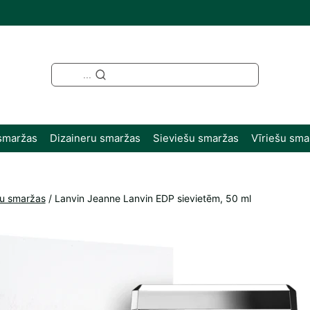
...
smaržas
Dizaineru smaržas
Sieviešu smaržas
Vīriešu sma
šu smaržas
/
Lanvin Jeanne Lanvin EDP sievietēm, 50 ml