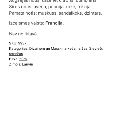
Augšējās notis: kazene, citrons, bumbieris.
Sirds notis: aveņa, peonija, roze, frēzija.
Pamata notis: muskuss, sandalkoks, dzintars.
Izcelsmes valsts:
Francija.
Nav noliktavā
SKU:
9937
Kategorijas:
Dizaineru un Mass-market smaržas
,
Sieviešu
smaržas
Birka:
50ml
Zīmols:
Lanvin