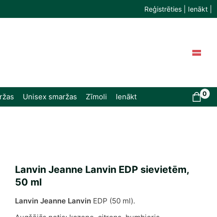
Reģistrēties | Ienākt |
0
ržas
Unisex smaržas
Zīmoli
Ienākt
Lanvin Jeanne Lanvin EDP sievietēm,
50 ml
Lanvin Jeanne Lanvin
EDP (50 ml).