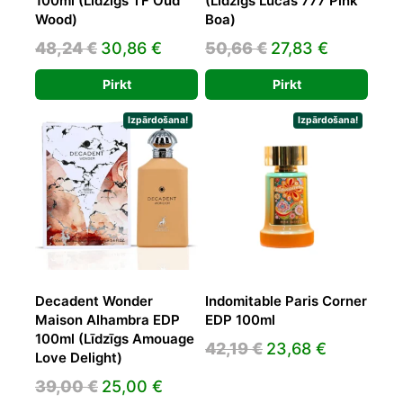
100ml (Līdzīgs TF Oud
(Līdzīgs Lucas 777 Pink
Wood)
Boa)
Original
Current
Original
Current
48,24
€
30,86
€
50,66
€
27,83
€
price
price
price
price
Pirkt
Pirkt
was:
is:
was:
is:
48,24 €.
30,86 €.
50,66 €.
27,83 €.
Izpārdošana!
Izpārdošana!
Decadent Wonder
Indomitable Paris Corner
Maison Alhambra EDP
EDP 100ml
100ml (Līdzīgs Amouage
Original
Current
42,19
€
23,68
€
Love Delight)
price
price
Original
Current
39,00
€
25,00
€
was:
is: