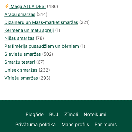
486
Mega ATLAIDES!
486
314
produkts
Arābu smaržas
314
produkti
221
Dizaineru un Mass-market smaržas
221
1
produkts
Ķermeņa un matu spreji
1
78
produkti
Nišas smaržas
78
produkts
1
Parfimērija pusaudžiem un bērniem
1
502
produkti
Sieviešu smaržas
502
67
produkts
Smaržu testeri
67
produkts
232
Unisex smaržas
232
produkts
293
Vīriešu smaržas
293
produkts
Piegāde
BUJ
Zīmoli
Noteikumi
Privātuma politika
Mans profils
Par mums