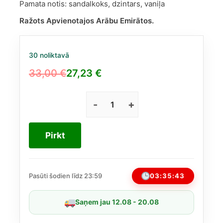
Pamata notis: sandalkoks, dzintars, vaniļa
Ražots Apvienotajos Arābu Emirātos.
30 noliktavā
33,00
€
27,23
€
Original
Current
price
price
was:
is:
Lattafa
Adeeb
33,00 €.
27,23 €.
EDP
Pirkt
80
ml
daudzums
03:35:42
Pasūti šodien līdz 23:59
Saņem jau 12.08 - 20.08