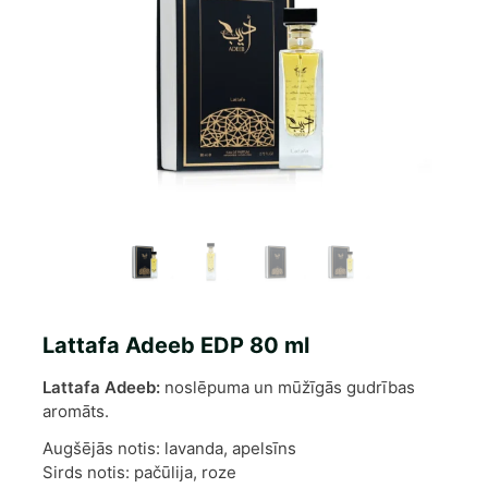
Lattafa Adeeb EDP 80 ml
Lattafa Adeeb:
noslēpuma un mūžīgās gudrības
aromāts.
Augšējās notis: lavanda, apelsīns
Sirds notis: pačūlija, roze