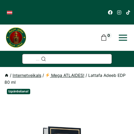
Skip
to
content
0
...
/
Internetveikals
/
Mega ATLAIDES!
/
Lattafa Adeeb EDP
80 ml
Izpārdošana!