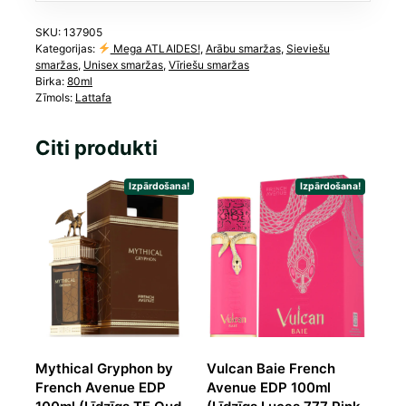
SKU:
137905
Kategorijas:
Mega ATLAIDES!
,
Arābu smaržas
,
Sieviešu
smaržas
,
Unisex smaržas
,
Vīriešu smaržas
Birka:
80ml
Zīmols:
Lattafa
Citi produkti
Izpārdošana!
Izpārdošana!
Mythical Gryphon by
Vulcan Baie French
French Avenue EDP
Avenue EDP 100ml