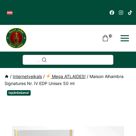
Skip
to
content
0
...
/
Internetveikals
/
Mega ATLAIDES!
/
Maison Alhambra
Signatures Nr. IV EDP Unisex 50 ml
Izpārdošana!