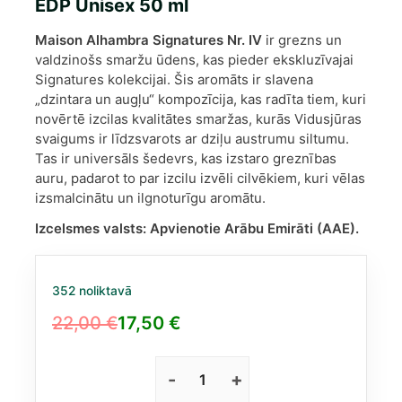
EDP Unisex 50 ml
Maison Alhambra Signatures Nr. IV
ir grezns un
valdzinošs smaržu ūdens, kas pieder ekskluzīvajai
Signatures kolekcijai. Šis aromāts ir slavena
„dzintara un augļu“ kompozīcija, kas radīta tiem, kuri
novērtē izcilas kvalitātes smaržas, kurās Vidusjūras
svaigums ir līdzsvarots ar dziļu austrumu siltumu.
Tas ir universāls šedevrs, kas izstaro greznības
auru, padarot to par izcilu izvēli cilvēkiem, kuri vēlas
izsmalcinātu un ilgnoturīgu aromātu.
Izcelsmes valsts:
Apvienotie Arābu Emirāti (AAE).
352 noliktavā
22,00
€
17,50
€
Original
Current
price
price
was:
is:
Maison