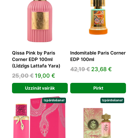
Qissa Pink by Paris
Indomitable Paris Corner
Corner EDP 100ml
EDP 100ml
(Līdzīgs Lattafa Yara)
Original
Current
42,19
€
23,68
€
Original
Current
25,00
€
19,00
€
price
price
price
price
was:
is:
Uzzināt vairāk
Pirkt
was:
is:
42,19 €.
23,68 €.
25,00 €.
19,00 €.
Izpārdošana!
Izpārdošana!