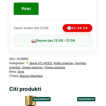
Alhambra
22,00 €.
17,50 €.
Signatures
Pirkt
Nr.
IV
EDP
Unisex
22:36:28
Pasūti šodien līdz 23:59
50
ml
Saņem jau 13.08 - 21.08
daudzums
SKU:
2029850
Kategorijas:
Mega ATLAIDES!
,
Arābu smaržas
,
Sieviešu
smaržas
,
Unisex smaržas
,
Vīriešu smaržas
Birka:
50ml
Zīmols:
Maison Alhambra
Citi produkti
Izpārdošana!
Izpārdošana!