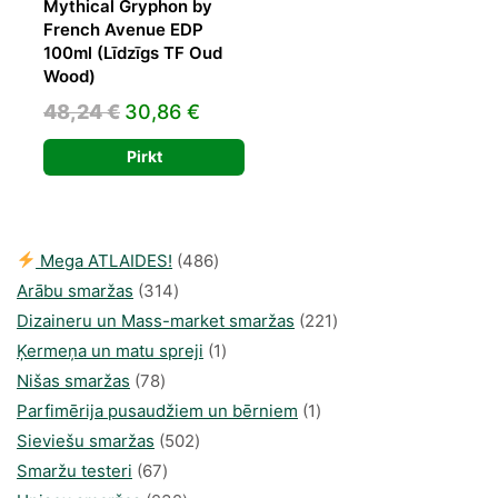
Mythical Gryphon by
French Avenue EDP
100ml (Līdzīgs TF Oud
Wood)
Original
Current
48,24
€
30,86
€
price
price
Pirkt
was:
is:
48,24 €.
30,86 €.
486
Mega ATLAIDES!
486
314
produkts
Arābu smaržas
314
produkti
221
Dizaineru un Mass-market smaržas
221
1
produkts
Ķermeņa un matu spreji
1
78
produkti
Nišas smaržas
78
produkts
1
Parfimērija pusaudžiem un bērniem
1
502
produkti
Sieviešu smaržas
502
67
produkts
Smaržu testeri
67