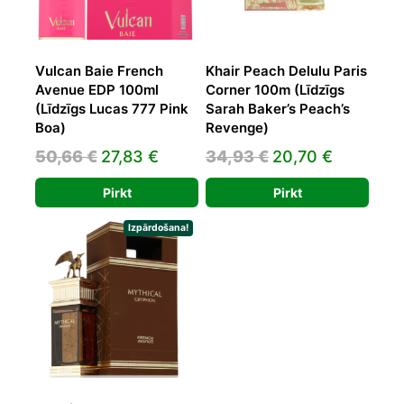
Vulcan Baie French
Khair Peach Delulu Paris
Avenue EDP 100ml
Corner 100m (Līdzīgs
(Līdzīgs Lucas 777 Pink
Sarah Baker’s Peach’s
Boa)
Revenge)
Original
Current
Original
Current
50,66
€
27,83
€
34,93
€
20,70
€
price
price
price
price
Pirkt
Pirkt
was:
is:
was:
is:
50,66 €.
27,83 €.
34,93 €.
20,70 €.
Izpārdošana!