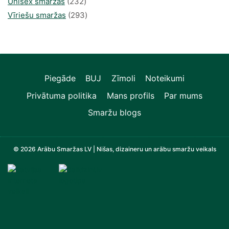
produkts
232
Unisex smaržas
232
produkts
293
Vīriešu smaržas
293
produkts
Piegāde
BUJ
Zīmoli
Noteikumi
Privātuma politika
Mans profils
Par mums
Smaržu blogs
© 2026 Arābu Smaržas LV | Nišas, dizaineru un arābu smaržu veikals
Televizori, Operatīvā atmiņa, Sadzīves tehnika, Zi