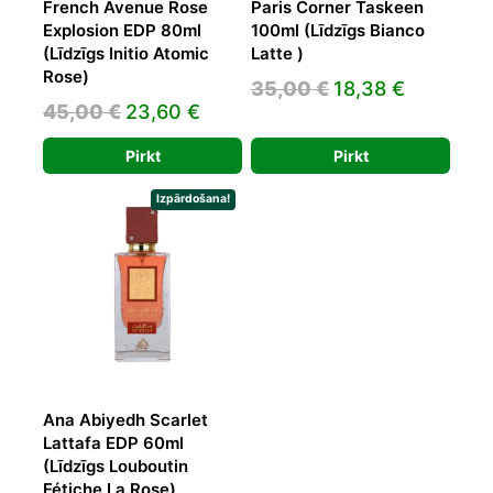
French Avenue Rose
Paris Corner Taskeen
Explosion EDP 80ml
100ml (Līdzīgs Bianco
(Līdzīgs Initio Atomic
Latte )
Rose)
Original
Current
35,00
€
18,38
€
Original
Current
45,00
€
23,60
€
price
price
price
price
was:
is:
Pirkt
Pirkt
was:
is:
35,00 €.
18,38 €.
45,00 €.
23,60 €.
Izpārdošana!
Ana Abiyedh Scarlet
Lattafa EDP 60ml
(Līdzīgs Louboutin
Fétiche La Rose)