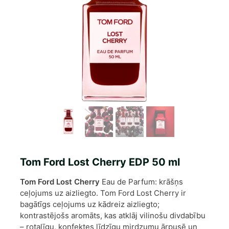
Tom Ford Lost Cherry EDP 50 ml
Tom Ford Lost Cherry
Eau de Parfum: krāšņs
ceļojums uz aizliegto. Tom Ford Lost Cherry ir
bagātīgs ceļojums uz kādreiz aizliegto;
kontrastējošs aromāts, kas atklāj vilinošu divdabību
– rotaļīgu, konfektes līdzīgu mirdzumu ārpusē un