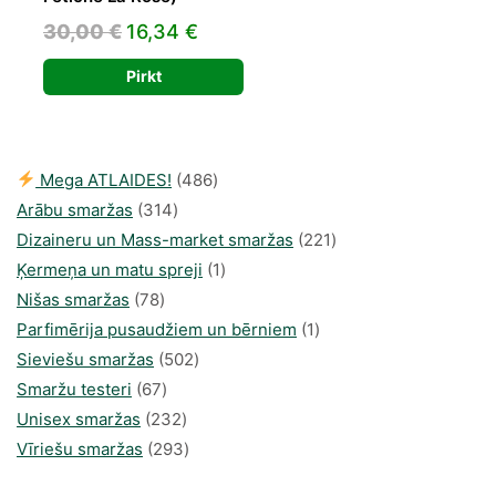
Original
Current
30,00
€
16,34
€
price
price
Pirkt
was:
is:
30,00 €.
16,34 €.
486
Mega ATLAIDES!
486
314
produkts
Arābu smaržas
314
produkti
221
Dizaineru un Mass-market smaržas
221
1
produkts
Ķermeņa un matu spreji
1
78
produkti
Nišas smaržas
78
produkts
1
Parfimērija pusaudžiem un bērniem
1
502
produkti
Sieviešu smaržas
502
67
produkts
Smaržu testeri
67
produkts
232
Unisex smaržas
232
produkts
293
Vīriešu smaržas
293
produkts