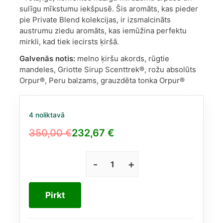
sulīgu mīkstumu iekšpusē. Šis aromāts, kas pieder
pie Private Blend kolekcijas, ir izsmalcināts
austrumu ziedu aromāts, kas iemūžina perfektu
mirkli, kad tiek iecirsts ķiršā.
Galvenās notis:
melno ķiršu akords, rūgtie
mandeles, Griotte Sirup Scenttrek®, rožu absolūts
Orpur®, Peru balzams, grauzdēta tonka Orpur®
4 noliktavā
350,00
€
232,67
€
Original
Current
price
price
was:
is:
Tom
Ford
350,00 €.
232,67 €.
Lost
Pirkt
Cherry
EDP