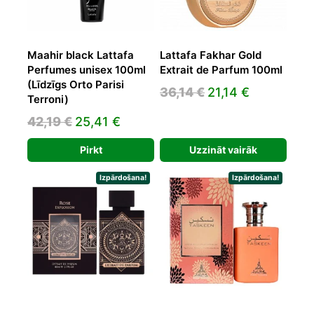
Maahir black Lattafa
Lattafa Fakhar Gold
Perfumes unisex 100ml
Extrait de Parfum 100ml
(Līdzīgs Orto Parisi
Original
Current
36,14
€
21,14
€
Terroni)
price
price
Original
Current
42,19
€
25,41
€
was:
is:
price
price
36,14 €.
21,14 €.
Pirkt
Uzzināt vairāk
was:
is:
42,19 €.
25,41 €.
Izpārdošana!
Izpārdošana!