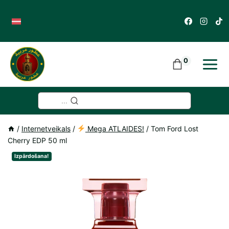
Skip
to
content
0
...
/
Internetveikals
/
Mega ATLAIDES!
/
Tom Ford Lost
Cherry EDP 50 ml
Izpārdošana!