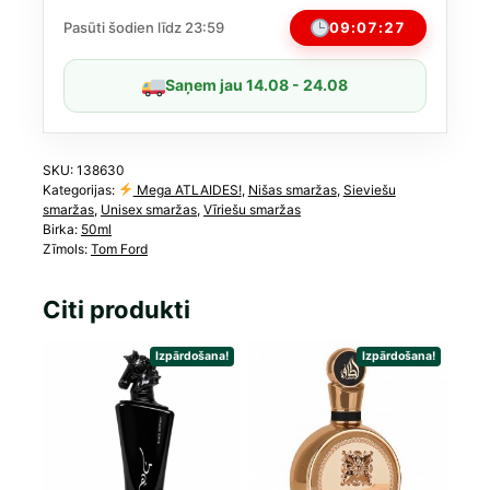
50
ml
09:07:27
Pasūti šodien līdz 23:59
daudzums
Saņem jau 14.08 - 24.08
SKU:
138630
Kategorijas:
Mega ATLAIDES!
,
Nišas smaržas
,
Sieviešu
smaržas
,
Unisex smaržas
,
Vīriešu smaržas
Birka:
50ml
Zīmols:
Tom Ford
Citi produkti
Izpārdošana!
Izpārdošana!