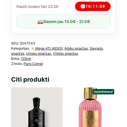
Emir
16:11:09
Pasūti šodien līdz 23:59
(līdzīgs
Vilhelm
Saņem jau 13.08 - 21.08
Parfumerie
Mango
Skin)
daudzums
SKU:
2047043
Kategorijas:
Mega ATLAIDES!
,
Arābu smaržas
,
Sieviešu
smaržas
,
Unisex smaržas
,
Vīriešu smaržas
Birka:
100ml
Zīmols:
Paris Corner
Citi produkti
Izpārdošana!