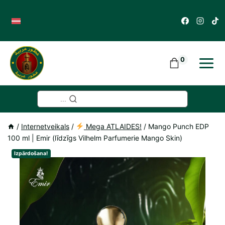
Skip
to
content
0
...
/
Internetveikals
/
Mega ATLAIDES!
/
Mango Punch EDP
100 ml | Emir (līdzīgs Vilhelm Parfumerie Mango Skin)
Izpārdošana!