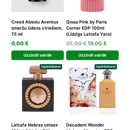
Creed Absolu Aventus
Qissa Pink by Paris
smaržu ūdens vīriešiem,
Corner EDP 100ml
75 ml
(Līdzīgs Lattafa Yara)
Original
Current
0,00
€
25,00
€
19,00
€
price
price
Uzzināt vairāk
Uzzināt vairāk
was:
is:
25,00 €.
19,00 €.
Izpārdošana!
Izpārdošana!
Lattafa Nebras unisex
Decadent Wonder