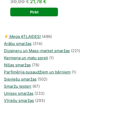
Original
Current
30,00
€
21,78
€
price
price
Pirkt
was:
is:
30,00 €.
21,78 €.
486
Mega ATLAIDES!
486
314
produkts
Arābu smaržas
314
produkti
221
Dizaineru un Mass-market smaržas
221
1
produkts
Ķermeņa un matu spreji
1
78
produkti
Nišas smaržas
78
produkts
1
Parfimērija pusaudžiem un bērniem
1
502
produkti
Sieviešu smaržas
502
67
produkts
Smaržu testeri
67
produkts
232
Unisex smaržas
232
produkts
293
Vīriešu smaržas
293
produkts