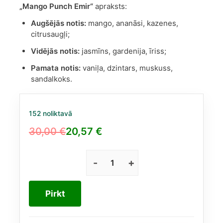
„Mango Punch Emir“
apraksts:
Augšējās notis:
mango, ananāsi, kazenes,
citrusaugļi;
Vidējās notis:
jasmīns, gardenija, īriss;
Pamata notis:
vaniļa, dzintars, muskuss,
sandalkoks.
152 noliktavā
30,00
€
20,57
€
Original
Current
price
price
was:
is:
Mango
Punch
30,00 €.
20,57 €.
EDP
Pirkt
100
ml
|