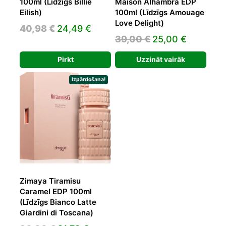
100ml (Līdzīgs Billie
Maison Alhambra EDP
Eilish)
100ml (Līdzīgs Amouage
Love Delight)
Original
Current
40,98
€
24,49
€
Original
Current
39,00
€
25,00
€
price
price
price
price
was:
is:
Pirkt
Uzzināt vairāk
was:
is:
40,98 €.
24,49 €.
39,00 €.
25,00 €.
Izpārdošana!
Zimaya Tiramisu
Caramel EDP 100ml
(Līdzīgs Bianco Latte
Giardini di Toscana)