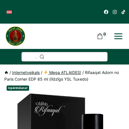
Skip
to
content
0
...
/
Internetveikals
/
Mega ATLAIDES!
/
Rifaaqat Adorn no
Paris Corner EDP 85 ml (līdzīgs YSL Tuxedo)
Izpārdošana!