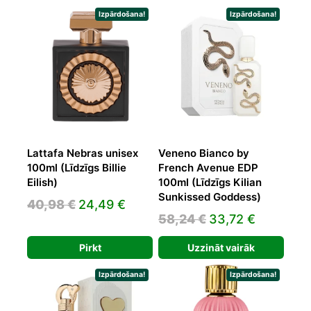
Izpārdošana!
Izpārdošana!
Lattafa Nebras unisex
Veneno Bianco by
100ml (Līdzīgs Billie
French Avenue EDP
Eilish)
100ml (Līdzīgs Kilian
Sunkissed Goddess)
Original
Current
40,98
€
24,49
€
Original
Current
58,24
€
33,72
€
price
price
price
price
was:
is:
Pirkt
Uzzināt vairāk
was:
is:
40,98 €.
24,49 €.
58,24 €.
33,72 €.
Izpārdošana!
Izpārdošana!