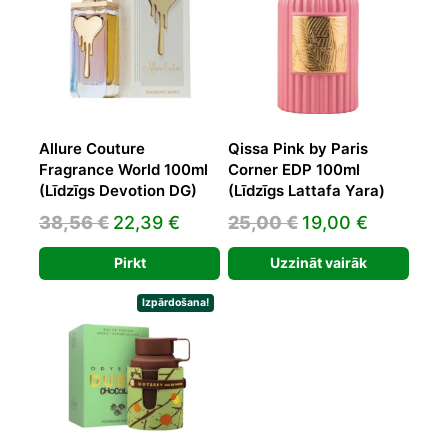
Allure Couture
Qissa Pink by Paris
Fragrance World 100ml
Corner EDP 100ml
(Līdzīgs Devotion DG)
(Līdzīgs Lattafa Yara)
Original
Current
Original
Current
38,56
€
22,39
€
25,00
€
19,00
€
price
price
price
price
Pirkt
Uzzināt vairāk
was:
is:
was:
is:
38,56 €.
22,39 €.
25,00 €.
19,00 €.
Izpārdošana!