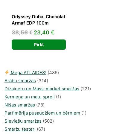
Odyssey Dubai Chocolat
Armaf EDP 100ml
Original
Current
38,56
€
23,40
€
price
price
Pirkt
was:
is:
38,56 €.
23,40 €.
486
Mega ATLAIDES!
486
314
produkts
Arābu smaržas
314
produkti
221
Dizaineru un Mass-market smaržas
221
1
produkts
Ķermeņa un matu spreji
1
78
produkti
Nišas smaržas
78
produkts
1
Parfimērija pusaudžiem un bērniem
1
502
produkti
Sieviešu smaržas
502
67
produkts
Smaržu testeri
67