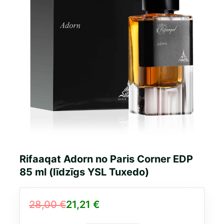
Rifaaqat Adorn no Paris Corner EDP
85 ml (līdzīgs YSL Tuxedo)
28,00
€
21,21
€
Original
Current