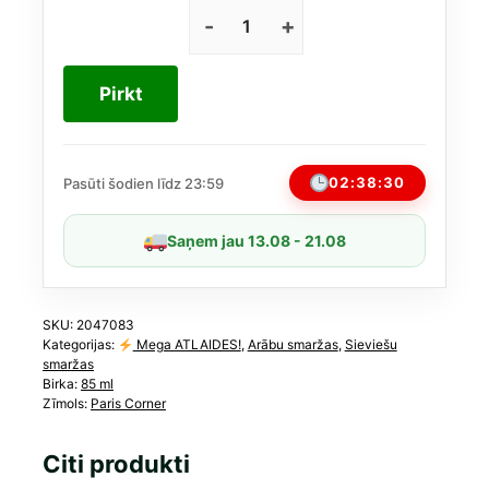
price
price
was:
is:
Rifaaqat
Adorn
28,00 €.
21,21 €.
no
Pirkt
Paris
Corner
EDP
85
02:38:30
Pasūti šodien līdz 23:59
ml
(līdzīgs
Saņem jau 13.08 - 21.08
YSL
Tuxedo)
daudzums
SKU:
2047083
Kategorijas:
Mega ATLAIDES!
,
Arābu smaržas
,
Sieviešu
smaržas
Birka:
85 ml
Zīmols:
Paris Corner
Citi produkti