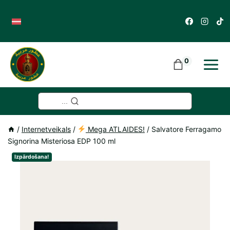
Skip
to
content
0
...
/
Internetveikals
/
Mega ATLAIDES!
/
Salvatore Ferragamo
Signorina Misteriosa EDP 100 ml
Izpārdošana!