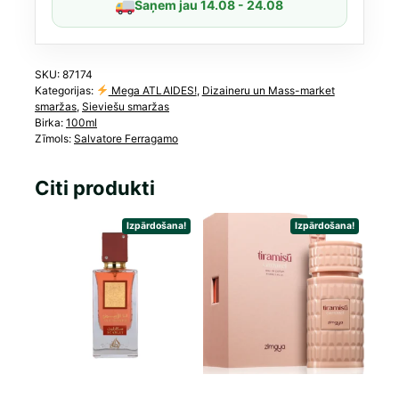
Saņem jau 14.08 - 24.08
SKU:
87174
Kategorijas:
Mega ATLAIDES!
,
Dizaineru un Mass-market
smaržas
,
Sieviešu smaržas
Birka:
100ml
Zīmols:
Salvatore Ferragamo
Citi produkti
Izpārdošana!
Izpārdošana!