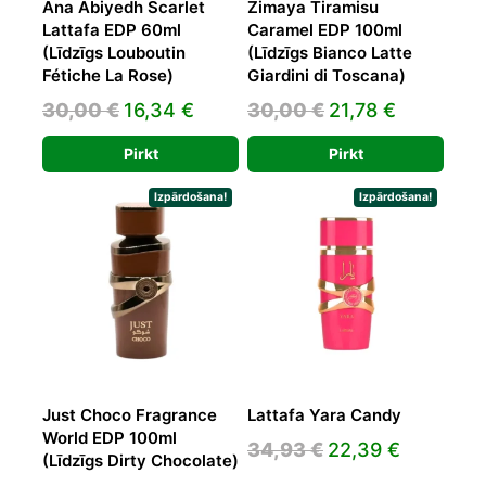
Ana Abiyedh Scarlet
Zimaya Tiramisu
Lattafa EDP 60ml
Caramel EDP 100ml
(Līdzīgs Louboutin
(Līdzīgs Bianco Latte
Fétiche La Rose)
Giardini di Toscana)
Original
Current
Original
Current
30,00
€
16,34
€
30,00
€
21,78
€
price
price
price
price
Pirkt
Pirkt
was:
is:
was:
is:
30,00 €.
16,34 €.
30,00 €.
21,78 €.
Izpārdošana!
Izpārdošana!
Just Choco Fragrance
Lattafa Yara Candy
World EDP 100ml
Original
Current
34,93
€
22,39
€
(Līdzīgs Dirty Chocolate)
price
price