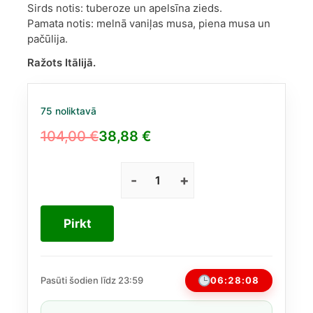
Sirds notis: tuberoze un apelsīna zieds.
Pamata notis: melnā vaniļas musa, piena musa un
pačūlija.
Ražots Itālijā.
75 noliktavā
104,00
€
38,88
€
Original
Current
price
price
was:
is:
Salvatore
Ferragamo
104,00 €.
38,88 €.
Signorina
Pirkt
Misteriosa
EDP
100
ml
06:28:08
Pasūti šodien līdz 23:59
daudzums