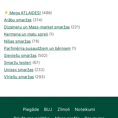
486
Mega ATLAIDES!
486
314
produkts
Arābu smaržas
314
produkti
221
Dizaineru un Mass-market smaržas
221
1
produkts
Ķermeņa un matu spreji
1
78
produkti
Nišas smaržas
78
produkts
1
Parfimērija pusaudžiem un bērniem
1
502
produkti
Sieviešu smaržas
502
67
produkts
Smaržu testeri
67
produkts
232
Unisex smaržas
232
produkts
293
Vīriešu smaržas
293
produkts
Piegāde
BUJ
Zīmoli
Noteikumi