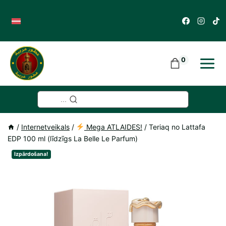
Skip
to
content
0
...
/
Internetveikals
/
Mega ATLAIDES!
/
Teriaq no Lattafa
EDP 100 ml (līdzīgs La Belle Le Parfum)
Izpārdošana!