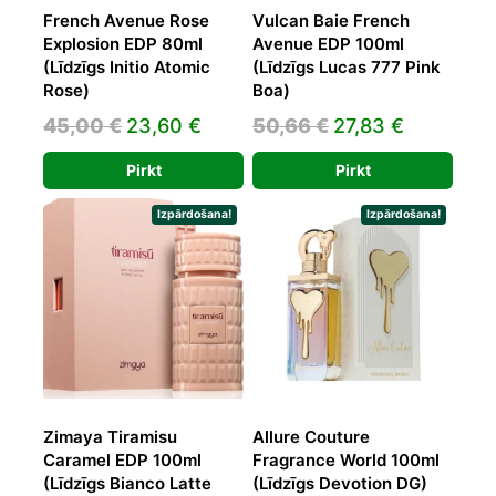
French Avenue Rose
Vulcan Baie French
Explosion EDP 80ml
Avenue EDP 100ml
(Līdzīgs Initio Atomic
(Līdzīgs Lucas 777 Pink
Rose)
Boa)
Original
Current
Original
Current
45,00
€
23,60
€
50,66
€
27,83
€
price
price
price
price
Pirkt
Pirkt
was:
is:
was:
is:
45,00 €.
23,60 €.
50,66 €.
27,83 €.
Izpārdošana!
Izpārdošana!
Zimaya Tiramisu
Allure Couture
Caramel EDP 100ml
Fragrance World 100ml
(Līdzīgs Bianco Latte
(Līdzīgs Devotion DG)