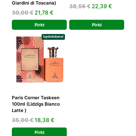
Giardini di Toscana)
Original
Current
38,56
€
22,39
€
Original
Current
30,00
€
21,78
€
price
price
price
price
was:
is:
Pirkt
Pirkt
was:
is:
38,56 €.
22,39 €.
30,00 €.
21,78 €.
Izpārdošana!
Paris Corner Taskeen
100ml (Līdzīgs Bianco
Latte )
Original
Current
35,00
€
18,38
€
price
price
Pirkt