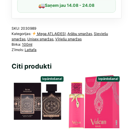
Belle
Saņem jau 14.08 - 24.08
Le
Parfum)
daudzums
SKU:
2030989
Kategorijas:
Mega ATLAIDES!
,
Arābu smaržas
,
Sieviešu
smaržas
,
Unisex smaržas
,
Vīriešu smaržas
Birka:
100ml
Zīmols:
Lattafa
Citi produkti
Izpārdošana!
Izpārdošana!