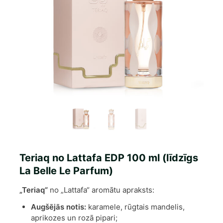
Teriaq no Lattafa EDP 100 ml (līdzīgs
La Belle Le Parfum)
„Teriaq“
no „Lattafa“ aromātu apraksts:
Augšējās notis:
karamele, rūgtais mandelis,
aprikozes un rozā pipari;