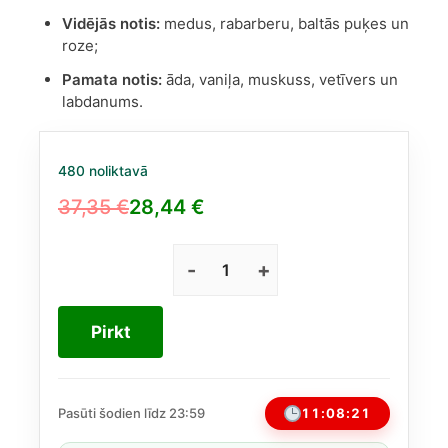
Vidējās notis:
medus, rabarberu, baltās puķes un
roze;
Pamata notis:
āda, vaniļa, muskuss, vetīvers un
labdanums.
480 noliktavā
37,35
€
28,44
€
Original
Current
price
price
was:
is:
Teriaq
no
37,35 €.
28,44 €.
Lattafa
Pirkt
EDP
100
ml
(līdzīgs
11:08:20
Pasūti šodien līdz 23:59
La