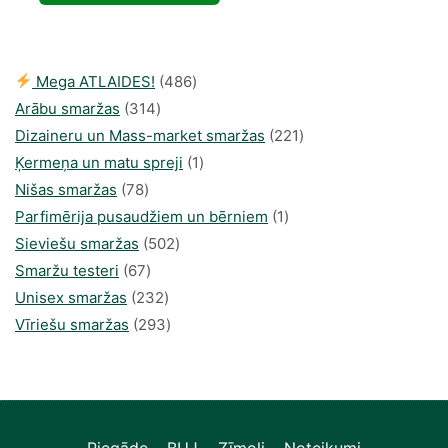
was:
is:
35,00 €.
18,38 €.
486
Mega ATLAIDES!
486
314
produkts
Arābu smaržas
314
produkti
221
Dizaineru un Mass-market smaržas
221
1
produkts
Ķermeņa un matu spreji
1
78
produkti
Nišas smaržas
78
produkts
1
Parfimērija pusaudžiem un bērniem
1
502
produkti
Sieviešu smaržas
502
67
produkts
Smaržu testeri
67
produkts
232
Unisex smaržas
232
produkts
293
Vīriešu smaržas
293
produkts