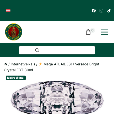
Skip
to
content
0
...
/
Internetveikals
/
Mega ATLAIDES!
/
Versace Bright
Crystal EDT 30ml
Izpārdošana!