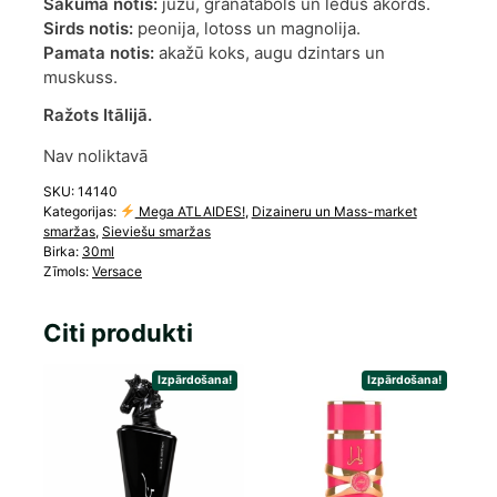
Sākuma notis:
juzu, granātābols un ledus akords.
Sirds notis:
peonija, lotoss un magnolija.
Pamata notis:
akažū koks, augu dzintars un
muskuss.
Ražots Itālijā.
Nav noliktavā
SKU:
14140
Kategorijas:
Mega ATLAIDES!
,
Dizaineru un Mass-market
smaržas
,
Sieviešu smaržas
Birka:
30ml
Zīmols:
Versace
Citi produkti
Izpārdošana!
Izpārdošana!