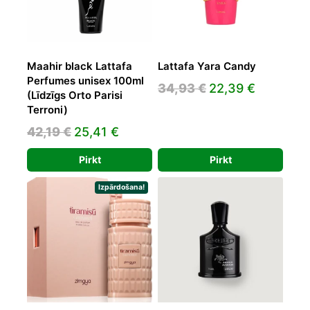
Maahir black Lattafa
Lattafa Yara Candy
Perfumes unisex 100ml
Original
Current
34,93
€
22,39
€
(Līdzīgs Orto Parisi
price
price
Terroni)
was:
is:
Original
Current
42,19
€
25,41
€
34,93 €.
22,39 €.
price
price
Pirkt
Pirkt
was:
is:
42,19 €.
25,41 €.
Izpārdošana!