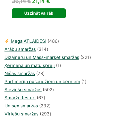
Original
Current
36,14
€
21,14
€
price
price
Uzzināt vairāk
was:
is:
36,14 €.
21,14 €.
486
Mega ATLAIDES!
486
314
produkts
Arābu smaržas
314
produkti
221
Dizaineru un Mass-market smaržas
221
1
produkts
Ķermeņa un matu spreji
1
78
produkti
Nišas smaržas
78
produkts
1
Parfimērija pusaudžiem un bērniem
1
502
produkti
Sieviešu smaržas
502
67
produkts
Smaržu testeri
67
produkts
232
Unisex smaržas
232
produkts
293
Vīriešu smaržas
293
produkts