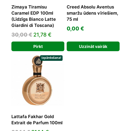
Zimaya Tiramisu
Creed Absolu Aventus
Caramel EDP 100ml
smaržu ūdens vīriešiem,
(Līdzīgs Bianco Latte
75 ml
Giardini di Toscana)
0,00
€
Original
Current
30,00
€
21,78
€
price
price
Pirkt
Uzzināt vairāk
was:
is:
30,00 €.
21,78 €.
Izpārdošana!
Lattafa Fakhar Gold
Extrait de Parfum 100ml