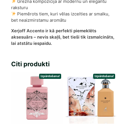
Grezna kompozīcija ar modernu un elegantu
raksturu
Piemērots tiem, kuri vēlas izcelties ar smalku,
bet neaizmirstamu aromātu
Xerjoff Accento ir kā perfekti piemeklēts
aksesuārs – nevis skaļš, bet tieši tik izsmalcināts,
lai atstātu iespaidu.
Citi produkti
Izpārdošana!
Izpārdošana!