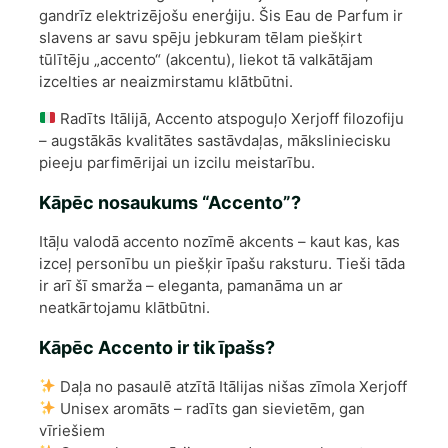
gandrīz elektrizējošu enerģiju. Šis Eau de Parfum ir
slavens ar savu spēju jebkuram tēlam piešķirt
tūlītēju „accento“ (akcentu), liekot tā valkātājam
izcelties ar neaizmirstamu klātbūtni.
Radīts Itālijā, Accento atspoguļo Xerjoff filozofiju
– augstākās kvalitātes sastāvdaļas, māksliniecisku
pieeju parfimērijai un izcilu meistarību.
Kāpēc nosaukums “Accento”?
Itāļu valodā accento nozīmē akcents – kaut kas, kas
izceļ personību un piešķir īpašu raksturu. Tieši tāda
ir arī šī smarža – eleganta, pamanāma un ar
neatkārtojamu klātbūtni.
Kāpēc Accento ir tik īpašs?
Daļa no pasaulē atzītā Itālijas nišas zīmola Xerjoff
Unisex aromāts – radīts gan sievietēm, gan
vīriešiem