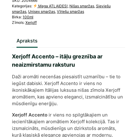
SKU:
2004666
Kategorijas:
Mega ATLAIDES!
,
Nišas smaržas
,
Sieviešu
smaržas
,
Unisex smaržas
,
Vīriešu smaržas
Birka:
100ml
Zīmols:
Xerjoff
Apraksts
Xerjoff Accento – itāļu greznība ar
neaizmirstamu raksturu
Daži aromāti necenšas piesaistīt uzmanību – tie to
iegūst dabiski. Xerjoff Accento ir viens no
ikoniskākajiem Itālijas luksusa nišas zīmola Xerjoff
aromātiem, kas apvieno eleganci, izsmalcinātību un
mūsdienīgu enerģiju.
Xerjoff Accento
ir viens no spilgtākajiem un
iecienītākajiem aromātiem Xerjoff kolekcijā. Tas ir
izsmalcināts, mūsdienīgs un dzirkstošs aromāts,
kurā klasiskā elegance apvienojas ar modernu,