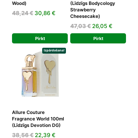
Wood)
(Līdzīgs Bodycology
Strawberry
Original
Current
48,24
€
30,86
€
Cheesecake)
price
price
Original
Current
47,03
€
26,05
€
was:
is:
price
price
48,24 €.
30,86 €.
Pirkt
Pirkt
was:
is:
47,03 €.
26,05 €.
Izpārdošana!
Allure Couture
Fragrance World 100ml
(Līdzīgs Devotion DG)
Original
Current
38,56
€
22,39
€