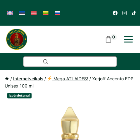
Skip
to
content
0
...
/
Internetveikals
/
Mega ATLAIDES!
/
Xerjoff Accento EDP
Unisex 100 ml
Izpārdošana!