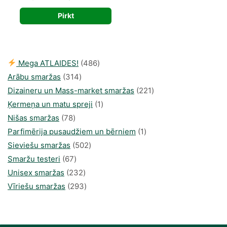
price
price
Pirkt
was:
is:
38,56 €.
22,39 €.
486
Mega ATLAIDES!
486
314
produkts
Arābu smaržas
314
produkti
221
Dizaineru un Mass-market smaržas
221
1
produkts
Ķermeņa un matu spreji
1
78
produkti
Nišas smaržas
78
produkts
1
Parfimērija pusaudžiem un bērniem
1
502
produkti
Sieviešu smaržas
502
67
produkts
Smaržu testeri
67
produkts
232
Unisex smaržas
232
produkts
293
Vīriešu smaržas
293
produkts