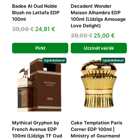
Badee Al Oud Noble
Decadent Wonder
Blush no Lattafa EDP
Maison Alhambra EDP
100ml
100ml (Līdzīgs Amouage
Love Delight)
Original
Current
39,00
€
24,81
€
Original
Current
39,00
€
25,00
€
price
price
price
price
was:
is:
Pirkt
Uzzināt vairāk
was:
is:
39,00 €.
24,81 €.
39,00 €.
25,00 €.
Izpārdošana!
Izpārdošana!
Mythical Gryphon by
Cake Temptation Paris
French Avenue EDP
Corner EDP 100ml |
100ml (Līdzīgs TF Oud
Ministry of Gourmand