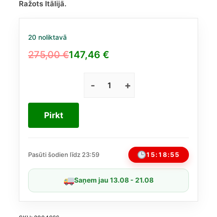
Ražots Itālijā.
20 noliktavā
275,00
€
147,46
€
Original
Current
price
price
was:
is:
Xerjoff
Accento
275,00 €.
147,46 €.
EDP
Pirkt
Unisex
100
ml
daudzums
15:18:54
Pasūti šodien līdz 23:59
Saņem jau 13.08 - 21.08