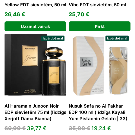
Yellow EDT sievietēm, 50 ml
Vibe EDT sievietēm, 50 ml
26,46
€
25,70
€
Uzzināt vairāk
Pirkt
Izpārdošana!
Izpārdošana!
Al Haramain Junoon Noir
Nusuk Safa no Al Fakhar
EDP sievietēm 75 ml (līdzīgs
EDP 100 ml (līdzīgs Kayali
Xerjoff Dama Bianca)
Yum Pistachio Gelato | 33)
Original
Current
Original
Current
69,00
€
39,77
€
35,00
€
19,24
€