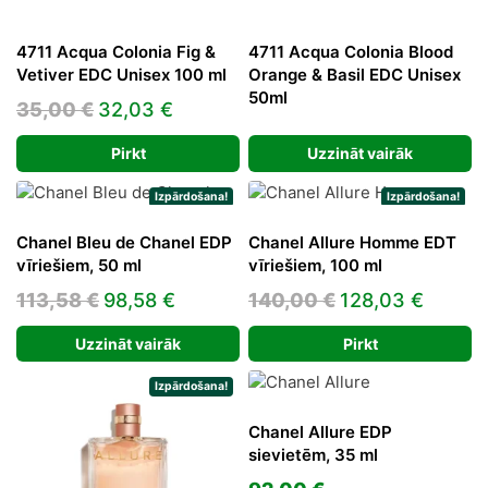
4711 Acqua Colonia Fig &
4711 Acqua Colonia Blood
Vetiver EDC Unisex 100 ml
Orange & Basil EDC Unisex
50ml
Original
Current
35,00
€
32,03
€
price
price
Pirkt
Uzzināt vairāk
was:
is:
35,00 €.
32,03 €.
Izpārdošana!
Izpārdošana!
Chanel Bleu de Chanel EDP
Chanel Allure Homme EDT
vīriešiem, 50 ml
vīriešiem, 100 ml
Original
Current
Original
Curren
113,58
€
98,58
€
140,00
€
128,03
€
price
price
price
price
Uzzināt vairāk
Pirkt
was:
is:
was:
is:
113,58 €.
98,58 €.
140,00 €.
128,03
Izpārdošana!
Chanel Allure EDP
sievietēm, 35 ml