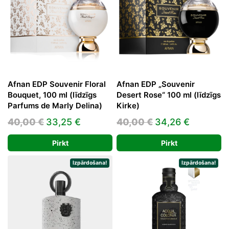
Afnan EDP Souvenir Floral
Afnan EDP „Souvenir
Bouquet, 100 ml (līdzīgs
Desert Rose“ 100 ml (līdzīgs
Parfums de Marly Delina)
Kirke)
Original
Current
Original
Current
40,00
€
33,25
€
40,00
€
34,26
€
price
price
price
price
Pirkt
Pirkt
was:
is:
was:
is:
40,00 €.
33,25 €.
40,00 €.
34,26 €.
Izpārdošana!
Izpārdošana!