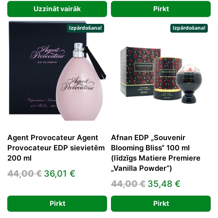
price
price
price
price
Uzzināt vairāk
Pirkt
was:
is:
was:
is:
69,00 €.
39,77 €.
35,00 €.
19,24 €.
Izpārdošana!
Izpārdošana!
Agent Provocateur Agent
Afnan EDP „Souvenir
Provocateur EDP sievietēm
Blooming Bliss“ 100 ml
200 ml
(līdzīgs Matiere Premiere
„Vanilla Powder“)
Original
Current
44,00
€
36,01
€
Original
Current
44,00
€
35,48
€
price
price
price
price
was:
is:
Pirkt
Pirkt
was:
is:
44,00 €.
36,01 €.