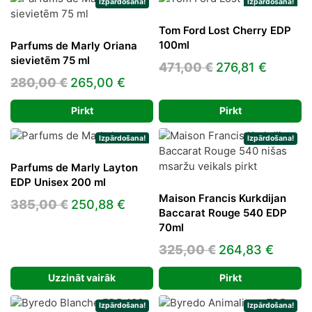
132,00 €.
50,63 €.
166,00 €.
68,63 €
Izpārdošana!
Izpārdošana!
Tom Ford Lost Cherry EDP
100ml
Parfums de Marly Oriana
sievietēm 75 ml
Original
Curren
471,00
€
276,81
€
Original
Current
280,00
€
265,00
€
price
price
price
price
was:
is:
Pirkt
Pirkt
was:
is:
471,00 €.
276,81 
280,00 €.
265,00 €.
Izpārdošana!
Izpārdošana!
Parfums de Marly Layton
EDP Unisex 200 ml
Maison Francis Kurkdijan
Original
Current
385,00
€
250,88
€
Baccarat Rouge 540 EDP
price
price
70ml
was:
is:
Original
Curre
325,00
€
264,83
€
385,00 €.
250,88 €.
price
price
Uzzināt vairāk
Pirkt
was:
is:
325,00 €.
264,8
Izpārdošana!
Izpārdošana!