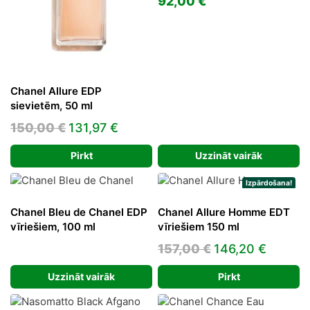
92,00
€
Chanel Allure EDP
sievietēm, 50 ml
Original
Current
150,00
€
131,97
€
price
price
Pirkt
Uzzināt vairāk
was:
is:
150,00 €.
131,97 €.
Izpārdošana!
Chanel Bleu de Chanel EDP
Chanel Allure Homme EDT
vīriešiem, 100 ml
vīriešiem 150 ml
Original
Curren
157,00
€
146,20
€
price
price
Uzzināt vairāk
Pirkt
was:
is:
157,00 €.
146,20