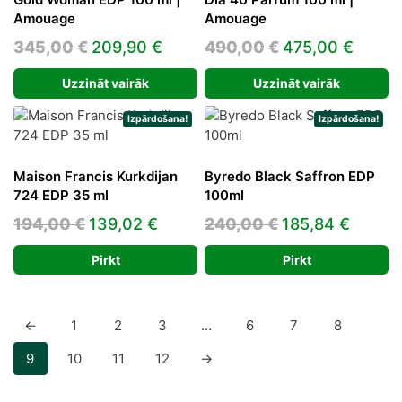
Amouage
Amouage
Original
Current
Original
Curre
345,00
€
209,90
€
490,00
€
475,00
€
price
price
price
price
Uzzināt vairāk
Uzzināt vairāk
was:
is:
was:
is:
345,00 €.
209,90 €.
490,00 €.
475,0
Izpārdošana!
Izpārdošana!
Maison Francis Kurkdijan
Byredo Black Saffron EDP
724 EDP 35 ml
100ml
Original
Current
Original
Curre
194,00
€
139,02
€
240,00
€
185,84
€
price
price
price
price
Pirkt
Pirkt
was:
is:
was:
is:
194,00 €.
139,02 €.
240,00 €.
185,84
←
1
2
3
…
6
7
8
9
10
11
12
→