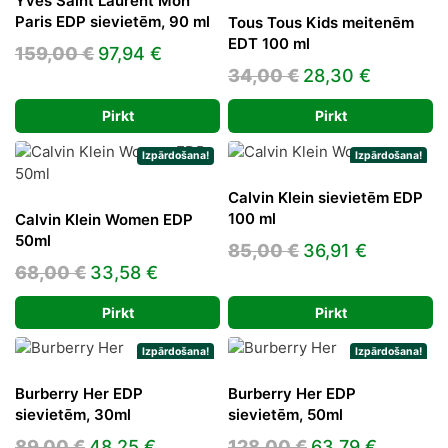
Yves Saint Laurent Mon
Paris EDP sievietēm, 90 ml
Tous Tous Kids meitenēm
EDT 100 ml
Original
Current
159,00
€
97,94
€
Original
Current
34,00
€
28,30
€
price
price
price
price
was:
is:
Pirkt
Pirkt
was:
is:
159,00 €.
97,94 €.
34,00 €.
28,30 €.
Izpārdošana!
Izpārdošana!
Calvin Klein sievietēm EDP
100 ml
Calvin Klein Women EDP
50ml
Original
Current
85,00
€
36,91
€
Original
Current
68,00
€
33,58
€
price
price
price
price
was:
is:
Pirkt
Pirkt
was:
is:
85,00 €.
36,91 €.
68,00 €.
33,58 €.
Izpārdošana!
Izpārdošana!
Burberry Her EDP
Burberry Her EDP
sievietēm, 30ml
sievietēm, 50ml
Original
Current
Original
Current
89,00
€
48,25
€
128,00
€
63,79
€