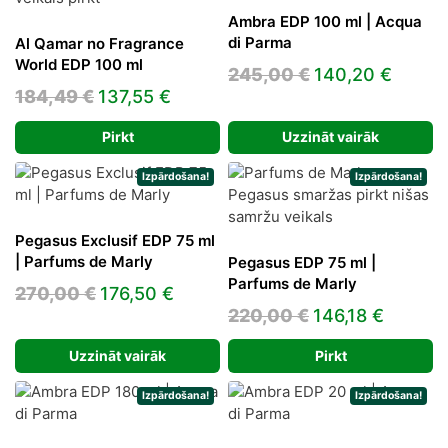
Ambra EDP 100 ml | Acqua
di Parma
Al Qamar no Fragrance
World EDP 100 ml
Original
Curre
245,00
€
140,20
€
Original
Current
184,49
€
137,55
€
price
price
price
price
was:
is:
Pirkt
Uzzināt vairāk
was:
is:
245,00 €.
140,20
184,49 €.
137,55 €.
Izpārdošana!
Izpārdošana!
Pegasus Exclusif EDP 75 ml
| Parfums de Marly
Pegasus EDP 75 ml |
Parfums de Marly
Original
Current
270,00
€
176,50
€
Original
Curren
220,00
€
146,18
€
price
price
price
price
was:
is:
Uzzināt vairāk
Pirkt
was:
is:
270,00 €.
176,50 €.
220,00 €.
146,18 
Izpārdošana!
Izpārdošana!