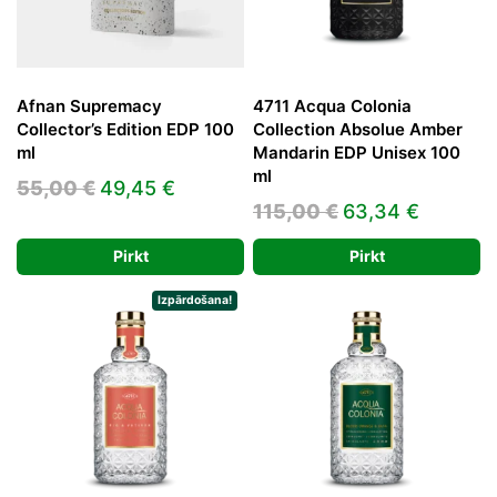
Afnan Supremacy
4711 Acqua Colonia
Collector’s Edition EDP 100
Collection Absolue Amber
ml
Mandarin EDP Unisex 100
ml
Original
Current
55,00
€
49,45
€
Original
Current
115,00
€
63,34
€
price
price
price
price
was:
is:
Pirkt
Pirkt
was:
is:
55,00 €.
49,45 €.
115,00 €.
63,34 €
Izpārdošana!