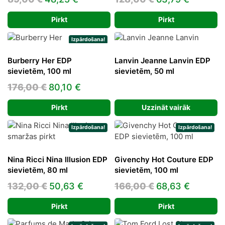
price
price
price
price
Pirkt
Pirkt
was:
is:
was:
is:
89,00 €.
48,25 €.
128,00 €.
63,79 €
Izpārdošana!
Burberry Her EDP
Lanvin Jeanne Lanvin EDP
sievietēm, 100 ml
sievietēm, 50 ml
Original
Current
176,00
€
80,10
€
price
price
Pirkt
Uzzināt vairāk
was:
is:
176,00 €.
80,10 €.
Izpārdošana!
Izpārdošana!
Nina Ricci Nina Illusion EDP
Givenchy Hot Couture EDP
sievietēm, 80 ml
sievietēm, 100 ml
Original
Current
Original
Current
132,00
€
50,63
€
166,00
€
68,63
€
price
price
price
price
Pirkt
Pirkt
was:
is:
was:
is: