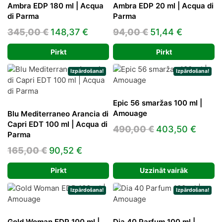
Ambra EDP 180 ml | Acqua
Ambra EDP 20 ml | Acqua di
di Parma
Parma
Original
Current
Original
Current
345,00
€
148,37
€
94,00
€
51,44
€
price
price
price
price
Pirkt
Pirkt
was:
is:
was:
is:
345,00 €.
148,37 €.
94,00 €.
51,44 €.
Izpārdošana!
Izpārdošana!
Epic 56 smaržas 100 ml |
Amouage
Blu Mediterraneo Arancia di
Capri EDT 100 ml | Acqua di
Original
Curre
490,00
€
403,50
€
Parma
price
price
Original
Current
165,00
€
90,52
€
was:
is:
price
price
490,00 €.
403,5
Pirkt
Uzzināt vairāk
was:
is:
165,00 €.
90,52 €.
Izpārdošana!
Izpārdošana!
Gold Woman EDP 100 ml |
Dia 40 Parfum 100 ml |