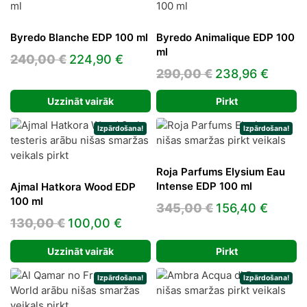
Byredo Blanche EDP 100 ml
Byredo Animalique EDP 100
ml
Original
Current
240,00
€
224,90
€
Original
Curre
290,00
€
238,96
€
price
price
price
price
was:
is:
Uzzināt vairāk
Pirkt
was:
is:
240,00 €.
224,90 €.
290,00 €.
238,9
Izpārdošana!
Izpārdošana!
Roja Parfums Elysium Eau
Intense EDP 100 ml
Ajmal Hatkora Wood EDP
100 ml
Original
Curre
345,00
€
156,40
€
Original
Current
130,00
€
100,00
€
price
price
price
price
was:
is:
Uzzināt vairāk
Pirkt
was:
is:
345,00 €.
156,40
130,00 €.
100,00 €.
Izpārdošana!
Izpārdošana!