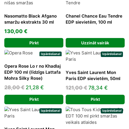
Nasomatto Black Afgano
Chanel Chance Eau Tendre
smaržu ekstrakts 30 ml
EDP sievietēm, 100 ml
130,00
€
Pirkt
Uzzināt vairāk
Izpārdošana!
Izpārdošana!
Opera Rose Lo r no Khadlaj
EDP 100 ml (līdzīgs Lattafa
Yves Saint Laurent Mon
Mohra Silky Rose)
Paris EDP sievietēm, 50ml
Original
Current
28,00
€
21,28
€
Original
Current
121,00
€
78,34
€
price
price
price
price
Pirkt
Pirkt
was:
is:
was:
is:
28,00 €.
21,28 €.
121,00 €.
78,34 €.
Izpārdošana!
Izpārdošana!