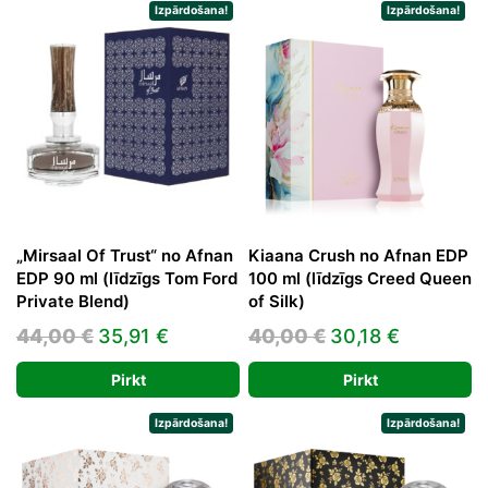
44,00 €.
35,48 €.
Izpārdošana!
Izpārdošana!
„Mirsaal Of Trust“ no Afnan
Kiaana Crush no Afnan EDP
EDP 90 ml (līdzīgs Tom Ford
100 ml (līdzīgs Creed Queen
Private Blend)
of Silk)
Original
Current
Original
Current
44,00
€
35,91
€
40,00
€
30,18
€
price
price
price
price
Pirkt
Pirkt
was:
is:
was:
is:
44,00 €.
35,91 €.
40,00 €.
30,18 €.
Izpārdošana!
Izpārdošana!