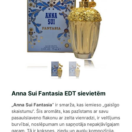
Anna Sui Fantasia EDT sievietēm
„Anna Sui Fantasia
“ ir smarža, kas iemieso „gaisīgo
skaistumu“. Šis aromāts, kas pazīstams ar savu
pasaulslaveno flakonu ar zelta vienradzi, ir veltījums
burvībai, noslēpumam un sapņotāja nepakļāvīgajam
garam. Tā ir koksnes, ziedu un augļu kompozīcija,