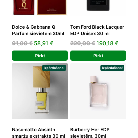
Dolce & Gabbana Q
Tom Ford Black Lacquer
Parfum sievietēm 30ml
EDP Unisex 30 ml
Original
Current
Original
Curren
91,00
€
58,91
€
220,00
€
190,18
€
price
price
price
price
Pirkt
Pirkt
was:
is:
was:
is:
91,00 €.
58,91 €.
220,00 €.
190,18 
Izpārdošana!
Izpārdošana!
Nasomatto Absinth
Burberry Her EDP
smaržu ekstrakts 30 ml
sievietēm, 30ml