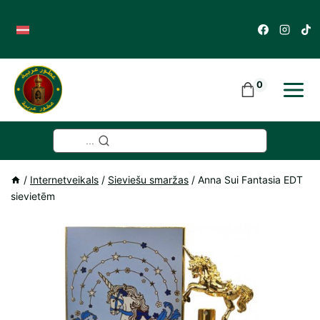
Skip
to
content
0
...
/
Internetveikals
/
Sieviešu smaržas
/
Anna Sui Fantasia EDT
sievietēm