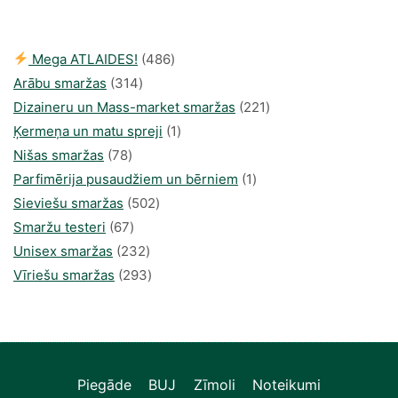
74,00 €.
54,22 €.
486
Mega ATLAIDES!
486
314
produkts
Arābu smaržas
314
produkti
221
Dizaineru un Mass-market smaržas
221
1
produkts
Ķermeņa un matu spreji
1
78
produkti
Nišas smaržas
78
produkts
1
Parfimērija pusaudžiem un bērniem
1
502
produkti
Sieviešu smaržas
502
67
produkts
Smaržu testeri
67
produkts
232
Unisex smaržas
232
produkts
293
Vīriešu smaržas
293
produkts
Piegāde
BUJ
Zīmoli
Noteikumi