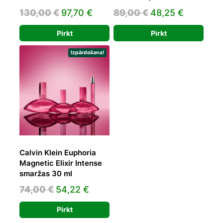
Original
Current
Original
Current
130,00
€
97,70
€
89,00
€
48,25
€
price
price
price
price
Pirkt
Pirkt
was:
is:
was:
is:
130,00 €.
97,70 €.
89,00 €.
48,25 €.
Izpārdošana!
Calvin Klein Euphoria
Magnetic Elixir Intense
smaržas 30 ml
Original
Current
74,00
€
54,22
€
price
price
Pirkt
was:
is: