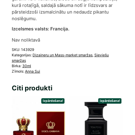
kurā rotaļīgā, saldajā sākuma notī ir līdzsvars ar
pārsteidzoši izsmalcinātu un nedaudz pikantu
noslēgumu.
Izcelsmes valsts:
Francija.
Nav noliktavā
SKU:
143929
Kategorijas:
Dizaineru un Mass-market smaržas
,
Sieviešu
smaržas
Birka:
30ml
Zīmols:
Anna Sui
Citi produkti
Izpārdošana!
Izpārdošana!