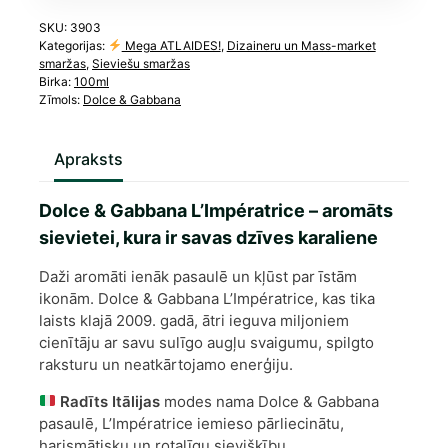
SKU:
3903
Kategorijas:
Mega ATLAIDES!
,
Dizaineru un Mass-market
smaržas
,
Sieviešu smaržas
Birka:
100ml
Zīmols:
Dolce & Gabbana
Apraksts
Dolce & Gabbana L’Impératrice – aromāts
sievietei, kura ir savas dzīves karaliene
Daži aromāti ienāk pasaulē un kļūst par īstām
ikonām. Dolce & Gabbana L’Impératrice, kas tika
laists klajā 2009. gadā, ātri ieguva miljoniem
cienītāju ar savu sulīgo augļu svaigumu, spilgto
raksturu un neatkārtojamo enerģiju.
Radīts Itālijas
modes nama Dolce & Gabbana
pasaulē, L’Impératrice iemieso pārliecinātu,
harismātisku un rotaļīgu sievišķību.