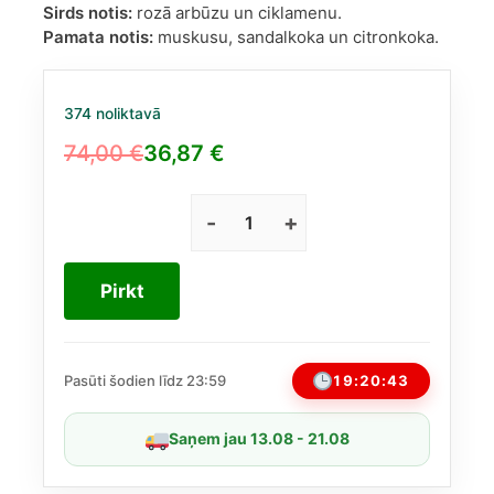
Sirds notis:
rozā arbūzu un ciklamenu.
Pamata notis:
muskusu, sandalkoka un citronkoka.
374 noliktavā
74,00
€
36,87
€
Original
Current
price
price
was:
is:
Dolce
&
74,00 €.
36,87 €.
Gabbana
Pirkt
L'Imperatrice
EDT
100
ml
19:20:43
Pasūti šodien līdz 23:59
daudzums
Saņem jau 13.08 - 21.08