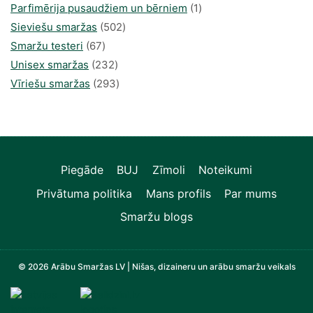
produkts
1
Parfimērija pusaudžiem un bērniem
1
502
produkti
Sieviešu smaržas
502
67
produkts
Smaržu testeri
67
produkts
232
Unisex smaržas
232
produkts
293
Vīriešu smaržas
293
produkts
Piegāde
BUJ
Zīmoli
Noteikumi
Privātuma politika
Mans profils
Par mums
Smaržu blogs
© 2026 Arābu Smaržas LV | Nišas, dizaineru un arābu smaržu veikals