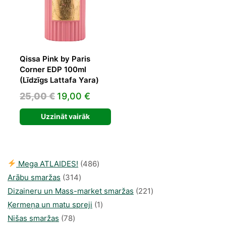
Qissa Pink by Paris
Corner EDP 100ml
(Līdzīgs Lattafa Yara)
Original
Current
25,00
€
19,00
€
price
price
Uzzināt vairāk
was:
is:
25,00 €.
19,00 €.
486
Mega ATLAIDES!
486
314
produkts
Arābu smaržas
314
produkti
221
Dizaineru un Mass-market smaržas
221
1
produkts
Ķermeņa un matu spreji
1
78
produkti
Nišas smaržas
78