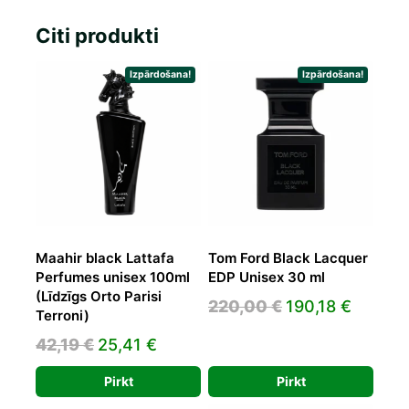
Citi produkti
Izpārdošana!
Izpārdošana!
Maahir black Lattafa
Tom Ford Black Lacquer
Perfumes unisex 100ml
EDP Unisex 30 ml
(Līdzīgs Orto Parisi
Original
Curren
220,00
€
190,18
€
Terroni)
price
price
Original
Current
42,19
€
25,41
€
was:
is:
price
price
220,00 €.
190,18 
Pirkt
Pirkt
was:
is: