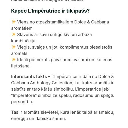
Kāpēc L’Impératrice ir tik īpašs?
Viens no atpazīstamākajiem Dolce & Gabbana
aromātiem
Slavens ar savu sulīgo kivi un arbūza
kombināciju
Viegls, svaigs un ļoti komplimentus piesaistošs
aromāts
Ideāli piemērots pavasarim, vasarai un ikdienas
lietošanai
Interesants fakts
– L’Impératrice ir daļa no Dolce &
Gabbana Anthology Collection, kur katrs aromāts ir
saistīts ar taro kāršu simboliku. L’Impératrice jeb
“Imperatore” simbolizē spēku, radošumu un spilgtu
personību.
Tas ir aromāts sievietei, kura ienāk telpā ar smaidu,
enerģiju un dabisku šarmu.