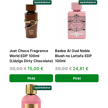
42,19 €.
25,41 €.
Izpārdošana!
Izpārdošana!
Just Choco Fragrance
Badee Al Oud Noble
World EDP 100ml
Blush no Lattafa EDP
(Līdzīgs Dirty Chocolate)
100ml
Original
Current
Original
Current
30,00
€
15,00
€
39,00
€
24,81
€
price
price
price
price
Pirkt
Pirkt
was:
is:
was:
is:
30,00 €.
15,00 €.
39,00 €.
24,81 €.
Izpārdošana!