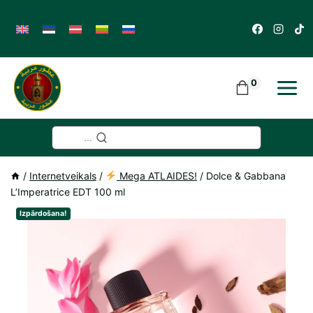
Skip
to
content
0
...
/
Internetveikals
/
Mega ATLAIDES!
/
Dolce & Gabbana
L’Imperatrice EDT 100 ml
Izpārdošana!