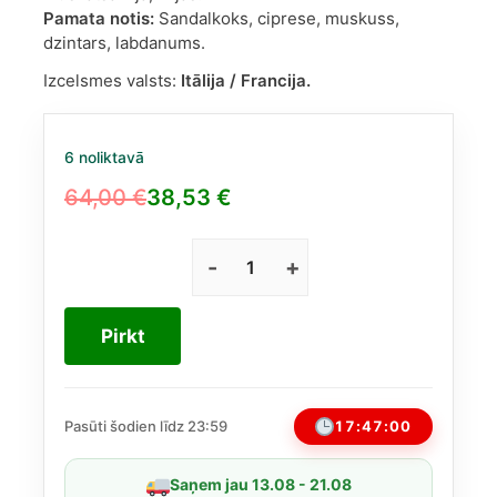
Pamata notis:
Sandalkoks, ciprese, muskuss,
dzintars, labdanums.
Izcelsmes valsts:
Itālija / Francija.
6 noliktavā
64,00
€
38,53
€
Original
Current
price
price
was:
is:
Dolce
&
64,00 €.
38,53 €.
Gabbana
Pirkt
Pour
Homme
Intenso
EDP
17:46:59
Pasūti šodien līdz 23:59
vīriešiem
75ml
Saņem jau 13.08 - 21.08
daudzums