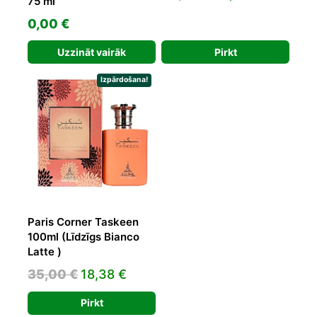
75 ml
price
price
0,00
€
was:
is:
34,93 €.
22,39 €.
Uzzināt vairāk
Pirkt
Izpārdošana!
Paris Corner Taskeen
100ml (Līdzīgs Bianco
Latte )
Original
Current
35,00
€
18,38
€
price
price
Pirkt
was:
is: