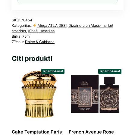
SKU:
78454
Kategorijas:
Mega ATLAIDES!
,
Dizaineru un Mass-market
smaržas
,
Vīriešu smaržas
Birka:
75ml
Zīmols:
Dolce & Gabbana
Citi produkti
Izpārdošana!
Izpārdošana!
Cake Temptation Paris
French Avenue Rose