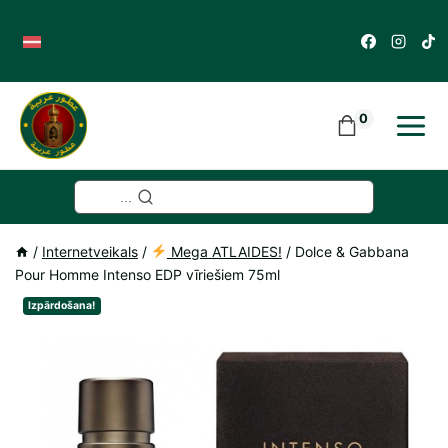
Skip
to
content
0
...
/
Internetveikals
/
Mega ATLAIDES!
/
Dolce & Gabbana
Pour Homme Intenso EDP vīriešiem 75ml
Izpārdošana!