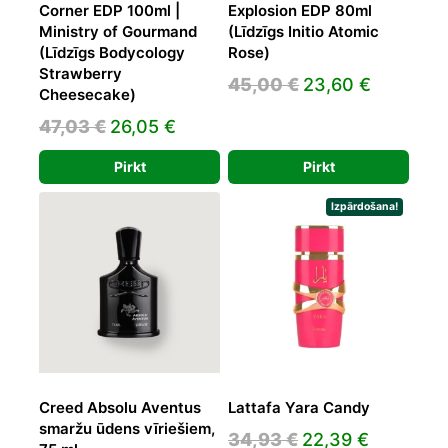
Corner EDP 100ml |
Explosion EDP 80ml
Ministry of Gourmand
(Līdzīgs Initio Atomic
(Līdzīgs Bodycology
Rose)
Strawberry
Original
Current
45,00
€
23,60
€
Cheesecake)
price
price
Original
Current
47,03
€
26,05
€
was:
is:
price
price
45,00 €.
23,60 €.
Pirkt
Pirkt
was:
is:
47,03 €.
26,05 €.
Izpārdošana!
Creed Absolu Aventus
Lattafa Yara Candy
smaržu ūdens vīriešiem,
Original
Current
34,93
€
22,39
€