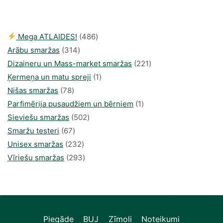
35,00 €.
18,38 €.
486
Mega ATLAIDES!
486
314
produkts
Arābu smaržas
314
produkti
221
Dizaineru un Mass-market smaržas
221
1
produkts
Ķermeņa un matu spreji
1
78
produkti
Nišas smaržas
78
produkts
1
Parfimērija pusaudžiem un bērniem
1
502
produkti
Sieviešu smaržas
502
67
produkts
Smaržu testeri
67
produkts
232
Unisex smaržas
232
produkts
293
Vīriešu smaržas
293
produkts
Piegāde
BUJ
Zīmoli
Noteikumi