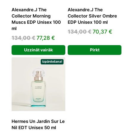
Alexandre.J The
Alexandre.J The
Collector Morning
Collector Silver Ombre
Muscs EDP Unisex 100
EDP Unisex 100 ml
ml
Original
Current
134,00
€
70,37
€
Original
Current
134,00
€
77,28
€
price
price
price
price
was:
is:
Uzzināt vairāk
Pirkt
was:
is:
134,00 €.
70,37 €
134,00 €.
77,28 €.
Izpārdošana!
Hermes Un Jardin Sur Le
Nil EDT Unisex 50 ml