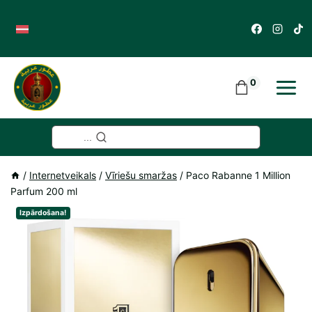
Skip
to
content
0
...
/
Internetveikals
/
Vīriešu smaržas
/
Paco Rabanne 1 Million
Parfum 200 ml
Izpārdošana!