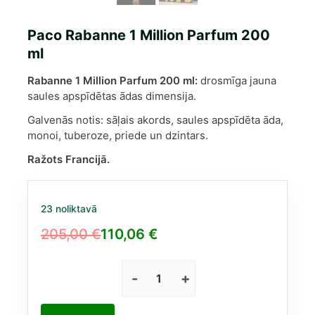
Paco Rabanne 1 Million Parfum 200
ml
Rabanne 1 Million Parfum 200 ml:
drosmīga jauna
saules apspīdētas ādas dimensija.
Galvenās notis: sāļais akords, saules apspīdēta āda,
monoi, tuberoze, priede un dzintars.
Ražots Francijā.
23 noliktavā
205,00
€
110,06
€
Original
Current
price
price
was:
is:
Paco
Rabanne
205,00 €.
110,06 €.