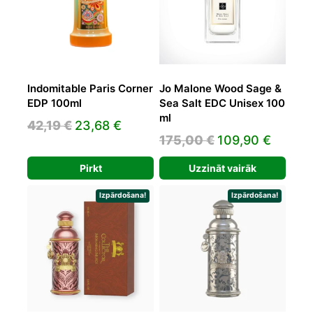
Indomitable Paris Corner
Jo Malone Wood Sage &
EDP 100ml
Sea Salt EDC Unisex 100
ml
Original
Current
42,19
€
23,68
€
Original
Curren
175,00
€
109,90
€
price
price
price
price
was:
is:
Pirkt
Uzzināt vairāk
was:
is:
42,19 €.
23,68 €.
175,00 €.
109,90
Izpārdošana!
Izpārdošana!