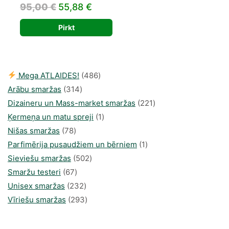
Original
Current
95,00
€
55,88
€
price
price
Pirkt
was:
is:
95,00 €.
55,88 €.
486
Mega ATLAIDES!
486
314
produkts
Arābu smaržas
314
produkti
221
Dizaineru un Mass-market smaržas
221
1
produkts
Ķermeņa un matu spreji
1
78
produkti
Nišas smaržas
78
produkts
1
Parfimērija pusaudžiem un bērniem
1
502
produkti
Sieviešu smaržas
502
67
produkts
Smaržu testeri
67
produkts
232
Unisex smaržas
232
produkts
293
Vīriešu smaržas
293
produkts