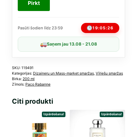
1
Pirkt
Million
Parfum
200
ml
19:05:25
Pasūti šodien līdz 23:59
daudzums
Saņem jau 13.08 - 21.08
SKU:
119491
Kategorijas:
Dizaineru un Mass-market smaržas
,
Vīriešu smaržas
Birka:
200 ml
Zīmols:
Paco Rabanne
Citi produkti
Izpārdošana!
Izpārdošana!