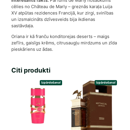
Interesants fakts:
Parfums de Marly nosaukums
cēlies no Château de Marly – greznās karaļa Luija
XV atpūtas rezidences Francijā, kur zirgi, svinības
un izsmalcināts dzīvesveids bija ikdienas
sastāvdaļa.
Oriana ir kā franču konditorejas deserts – maigs
zefīrs, gaisīgs krēms, citrusaugļu mirdzums un zīda
pieskāriens uz ādas.
Citi produkti
Izpārdošana!
Izpārdošana!