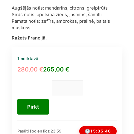
Augšējās notis: mandarīns, citrons, greipfrūts
Sirds notis: apelsīna zieds, jasmīns, šantilli
Pamata notis: zefīrs, ambrokss, pralinē, baltais
muskuss
Ražots Francijā.
1 noliktavā
280,00
€
265,00
€
Original
Current
price
price
was:
is:
Parfums
de
280,00 €.
265,00 €.
Marly
Pirkt
Oriana
sievietēm
75
ml
15:35:45
Pasūti šodien līdz 23:59