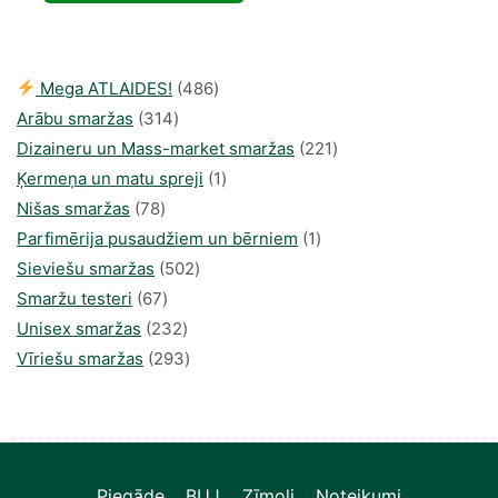
36,14 €.
21,14 €.
486
Mega ATLAIDES!
486
314
produkts
Arābu smaržas
314
produkti
221
Dizaineru un Mass-market smaržas
221
1
produkts
Ķermeņa un matu spreji
1
78
produkti
Nišas smaržas
78
produkts
1
Parfimērija pusaudžiem un bērniem
1
502
produkti
Sieviešu smaržas
502
67
produkts
Smaržu testeri
67
produkts
232
Unisex smaržas
232
produkts
293
Vīriešu smaržas
293
produkts
Piegāde
BUJ
Zīmoli
Noteikumi