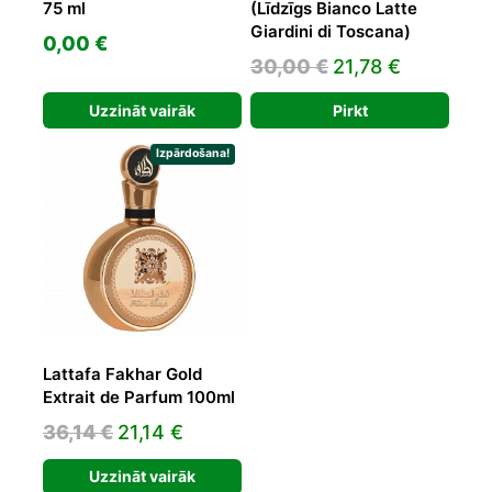
75 ml
(Līdzīgs Bianco Latte
Giardini di Toscana)
0,00
€
Original
Current
30,00
€
21,78
€
price
price
Uzzināt vairāk
Pirkt
was:
is:
30,00 €.
21,78 €.
Izpārdošana!
Lattafa Fakhar Gold
Extrait de Parfum 100ml
Original
Current
36,14
€
21,14
€
price
price
Uzzināt vairāk
was:
is: