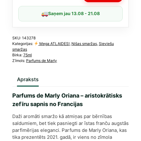
daudzums
Saņem jau 13.08 - 21.08
SKU:
143278
Kategorijas:
Mega ATLAIDES!
,
Nišas smaržas
,
Sieviešu
smaržas
Birka:
75ml
Zīmols:
Parfums de Marly
Apraksts
Parfums de Marly Oriana – aristokrātisks
zefīru sapnis no Francijas
Daži aromāti smaržo kā atmiņas par bērnības
saldumiem, bet tiek pasniegti ar īstas franču augstās
parfimērijas eleganci. Parfums de Marly Oriana, kas
tika prezentēts 2021. gadā, ir viens no zīmola