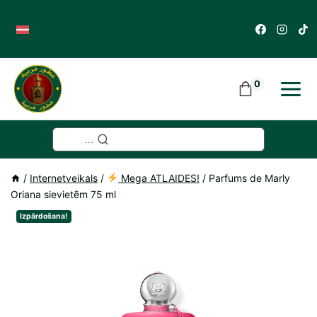
Skip
to
content
0
...
/
Internetveikals
/
Mega ATLAIDES!
/
Parfums de Marly
Oriana sievietēm 75 ml
Izpārdošana!