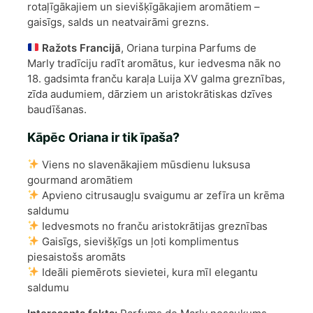
rotaļīgākajiem un sievišķīgākajiem aromātiem –
gaisīgs, salds un neatvairāmi grezns.
Ražots Francijā
, Oriana turpina Parfums de
Marly tradīciju radīt aromātus, kur iedvesma nāk no
18. gadsimta franču karaļa Luija XV galma greznības,
zīda audumiem, dārziem un aristokrātiskas dzīves
baudīšanas.
Kāpēc Oriana ir tik īpaša?
Viens no slavenākajiem mūsdienu luksusa
gourmand aromātiem
Apvieno citrusaugļu svaigumu ar zefīra un krēma
saldumu
Iedvesmots no franču aristokrātijas greznības
Gaisīgs, sievišķīgs un ļoti komplimentus
piesaistošs aromāts
Ideāli piemērots sievietei, kura mīl elegantu
saldumu