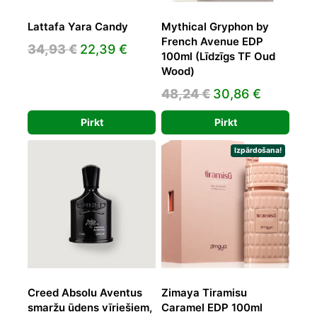
Lattafa Yara Candy
Mythical Gryphon by
French Avenue EDP
Original
Current
34,93
€
22,39
€
100ml (Līdzīgs TF Oud
price
price
Wood)
was:
is:
Original
Current
48,24
€
30,86
€
34,93 €.
22,39 €.
price
price
Pirkt
Pirkt
was:
is:
48,24 €.
30,86 €.
Izpārdošana!
Creed Absolu Aventus
Zimaya Tiramisu
smaržu ūdens vīriešiem,
Caramel EDP 100ml