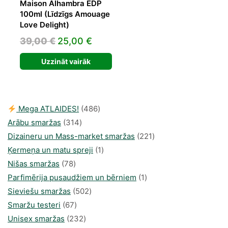
Maison Alhambra EDP
100ml (Līdzīgs Amouage
Love Delight)
Original
Current
39,00
€
25,00
€
price
price
Uzzināt vairāk
was:
is:
39,00 €.
25,00 €.
486
Mega ATLAIDES!
486
314
produkts
Arābu smaržas
314
produkti
221
Dizaineru un Mass-market smaržas
221
1
produkts
Ķermeņa un matu spreji
1
78
produkti
Nišas smaržas
78
produkts
1
Parfimērija pusaudžiem un bērniem
1
502
produkti
Sieviešu smaržas
502
67
produkts
Smaržu testeri
67
produkts
232
Unisex smaržas
232