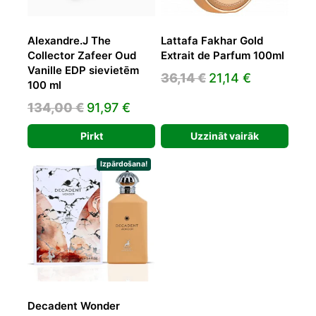
Alexandre.J The
Lattafa Fakhar Gold
Collector Zafeer Oud
Extrait de Parfum 100ml
Vanille EDP sievietēm
Original
Current
36,14
€
21,14
€
100 ml
price
price
Original
Current
134,00
€
91,97
€
was:
is:
price
price
36,14 €.
21,14 €.
Pirkt
Uzzināt vairāk
was:
is:
134,00 €.
91,97 €.
Izpārdošana!
Decadent Wonder