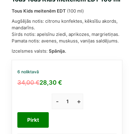
Tous Kids meitenēm EDT
(100 ml)
Augšējās notis: citronu konfektes, kēksīšu akords,
mandarīns.
Sirds notis: apelsīnu ziedi, aprikozes, margrietiņas.
Pamata notis: avenes, muskuss, vaniļas saldējums.
Izcelsmes valsts:
Spānija.
6 noliktavā
34,00
€
28,30
€
Original
Current
price
price
was:
is:
Tous
Tous
34,00 €.
28,30 €.
Kids
Pirkt
meitenēm
EDT