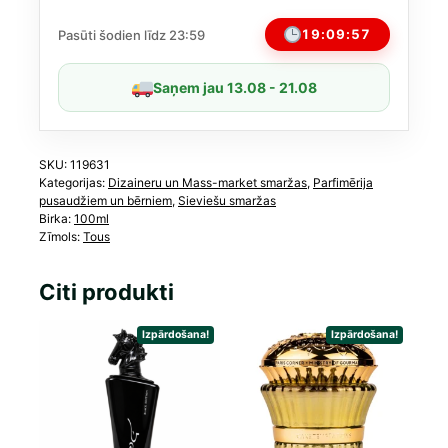
100
ml
19:09:57
Pasūti šodien līdz 23:59
daudzums
Saņem jau 13.08 - 21.08
SKU:
119631
Kategorijas:
Dizaineru un Mass-market smaržas
,
Parfimērija
pusaudžiem un bērniem
,
Sieviešu smaržas
Birka:
100ml
Zīmols:
Tous
Citi produkti
Izpārdošana!
Izpārdošana!