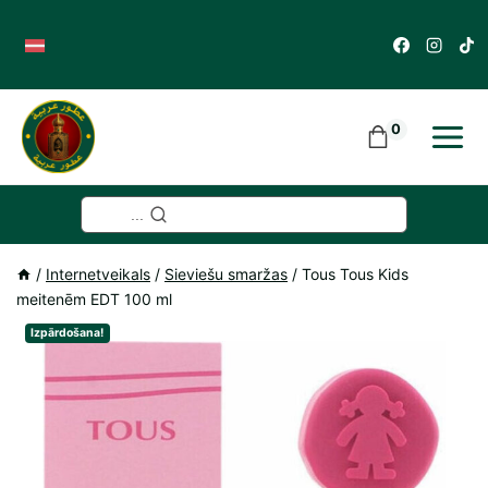
Skip
to
content
0
...
/
Internetveikals
/
Sieviešu smaržas
/
Tous Tous Kids
meitenēm EDT 100 ml
Izpārdošana!