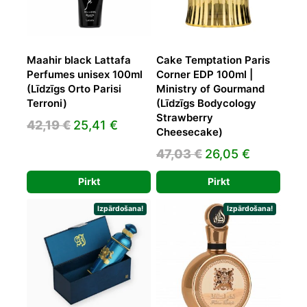
Maahir black Lattafa
Cake Temptation Paris
Perfumes unisex 100ml
Corner EDP 100ml |
(Līdzīgs Orto Parisi
Ministry of Gourmand
Terroni)
(Līdzīgs Bodycology
Strawberry
Original
Current
42,19
€
25,41
€
Cheesecake)
price
price
Original
Current
47,03
€
26,05
€
was:
is:
price
price
42,19 €.
25,41 €.
Pirkt
Pirkt
was:
is:
47,03 €.
26,05 €.
Izpārdošana!
Izpārdošana!