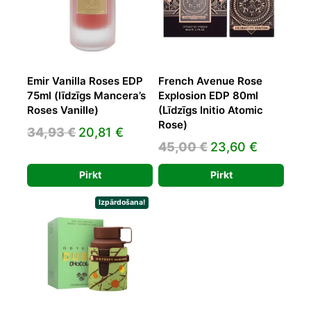
Emir Vanilla Roses EDP
French Avenue Rose
75ml (līdzīgs Mancera’s
Explosion EDP 80ml
Roses Vanille)
(Līdzīgs Initio Atomic
Rose)
Original
Current
34,93
€
20,81
€
Original
Current
45,00
€
23,60
€
price
price
price
price
was:
is:
Pirkt
Pirkt
was:
is:
34,93 €.
20,81 €.
45,00 €.
23,60 €.
Izpārdošana!