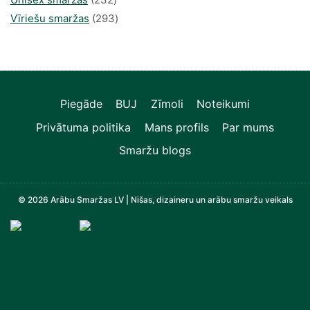
produkts
293
Vīriešu smaržas
293
produkts
Piegāde
BUJ
Zīmoli
Noteikumi
Privātuma politika
Mans profils
Par mums
Smaržu blogs
© 2026 Arābu Smaržas LV | Nišas, dizaineru un arābu smaržu veikals
Televizori, Operatīvā atmiņa, Sadzīves tehnika, Zi