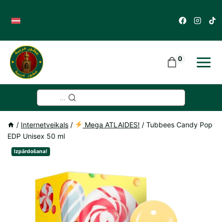
Skip
to
content
0
...
/
Internetveikals
/
Mega ATLAIDES!
/
Tubbees Candy Pop
EDP Unisex 50 ml
Izpārdošana!