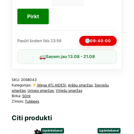
was:
is:
Tubbees
Candy
16,00 €.
14,40 €.
Pop
Pirkt
EDP
Unisex
50
ml
09:39:59
Pasūti šodien līdz 23:59
daudzums
Saņem jau 13.08 - 21.08
SKU:
2068043
Kategorijas:
Mega ATLAIDES!
,
Arābu smaržas
,
Sieviešu
smaržas
,
Unisex smaržas
,
Vīriešu smaržas
Birka:
50ml
Zīmols:
Tubbees
Citi produkti
Izpārdošana!
Izpārdošana!