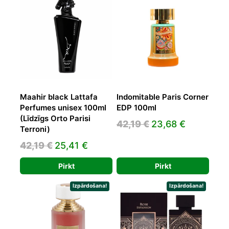
Maahir black Lattafa
Indomitable Paris Corner
Perfumes unisex 100ml
EDP 100ml
(Līdzīgs Orto Parisi
Original
Current
42,19
€
23,68
€
Terroni)
price
price
Original
Current
42,19
€
25,41
€
was:
is:
price
price
42,19 €.
23,68 €.
Pirkt
Pirkt
was:
is:
42,19 €.
25,41 €.
Izpārdošana!
Izpārdošana!