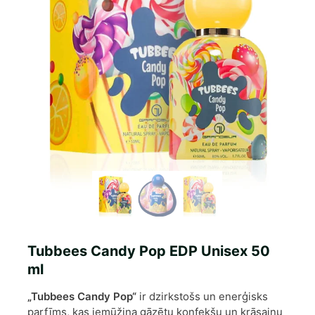
Tubbees Candy Pop EDP Unisex 50
ml
„Tubbees Candy Pop“
ir dzirkstošs un enerģisks
parfīms, kas iemūžina gāzētu konfekšu un krāsainu