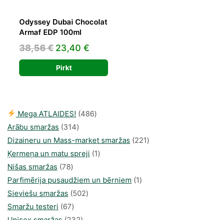
Odyssey Dubai Chocolat
Armaf EDP 100ml
Original
Current
38,56
€
23,40
€
price
price
Pirkt
was:
is:
38,56 €.
23,40 €.
486
Mega ATLAIDES!
486
314
produkts
Arābu smaržas
314
produkti
221
Dizaineru un Mass-market smaržas
221
1
produkts
Ķermeņa un matu spreji
1
78
produkti
Nišas smaržas
78
produkts
1
Parfimērija pusaudžiem un bērniem
1
502
produkti
Sieviešu smaržas
502
67
produkts
Smaržu testeri
67
produkts
232
Unisex smaržas
232