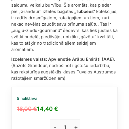
saldumu veikalu burvību. Šis aromāts, kas pieder
pie „Grandeur“ iztēles bagātās
„Tubbees“
kolekcijas,
ir radīts drosmīgajiem, rotaļīgajiem un tiem, kuri
nekad nevēlas zaudēt savu brīnuma sajūtu. Tas ir
„augļu-ziedu-gourmand” šedevrs, kas liek justies kā
svētki pudelē, piedāvājot unikālu „gāzētu” kvalitāti,
kas to atšķir no tradicionālajiem saldajiem
aromātiem.
Izcelsmes valsts:
Apvienotie Arābu Emirāti (AAE).
(Ražots Grandeur, nodrošinot ilgstošu iedarbību,
kas raksturīga augstākās klases Tuvajos Austrumos
ražotajiem smaržūdeņiem).
5 noliktavā
16,00
€
14,40
€
Original
Current
price
price