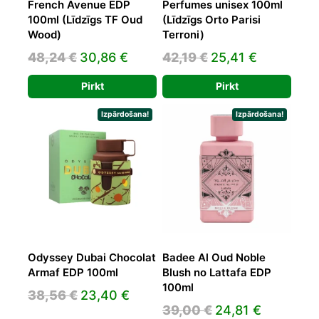
French Avenue EDP
Perfumes unisex 100ml
100ml (Līdzīgs TF Oud
(Līdzīgs Orto Parisi
Wood)
Terroni)
Original
Current
Original
Current
48,24
€
30,86
€
42,19
€
25,41
€
price
price
price
price
Pirkt
Pirkt
was:
is:
was:
is:
48,24 €.
30,86 €.
42,19 €.
25,41 €.
Izpārdošana!
Izpārdošana!
Odyssey Dubai Chocolat
Badee Al Oud Noble
Armaf EDP 100ml
Blush no Lattafa EDP
100ml
Original
Current
38,56
€
23,40
€
Original
Current
39,00
€
24,81
€
price
price