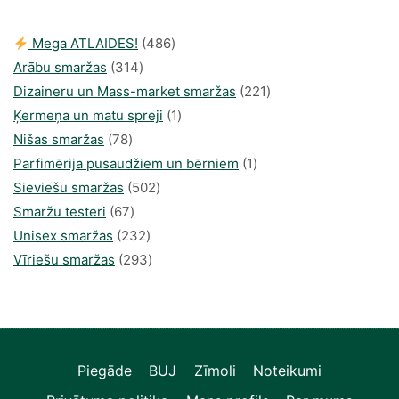
486
Mega ATLAIDES!
486
314
produkts
Arābu smaržas
314
produkti
221
Dizaineru un Mass-market smaržas
221
1
produkts
Ķermeņa un matu spreji
1
78
produkti
Nišas smaržas
78
produkts
1
Parfimērija pusaudžiem un bērniem
1
502
produkti
Sieviešu smaržas
502
67
produkts
Smaržu testeri
67
produkts
232
Unisex smaržas
232
produkts
293
Vīriešu smaržas
293
produkts
Piegāde
BUJ
Zīmoli
Noteikumi