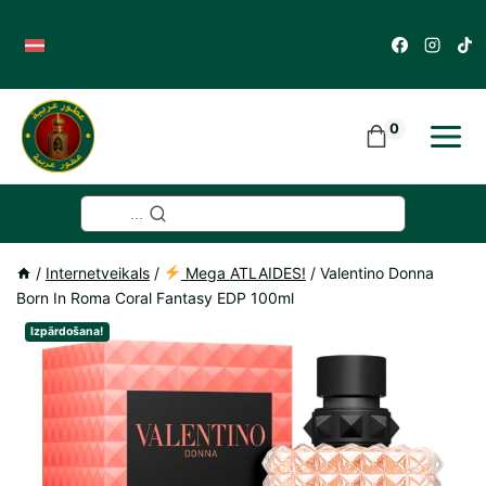
Skip
to
content
0
...
/
Internetveikals
/
Mega ATLAIDES!
/
Valentino Donna
Born In Roma Coral Fantasy EDP 100ml
Izpārdošana!