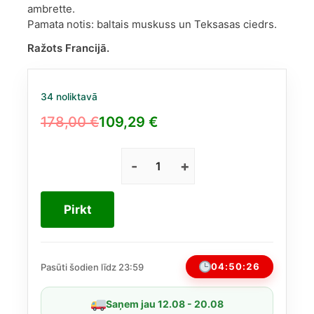
ambrette.
Pamata notis: baltais muskuss un Teksasas ciedrs.
Ražots Francijā.
34 noliktavā
178,00
€
109,29
€
Original
Current
price
price
was:
is:
Valentino
Donna
178,00 €.
109,29 €.
Born
Pirkt
In
Roma
Coral
Fantasy
04:50:25
Pasūti šodien līdz 23:59
EDP
100ml
Saņem jau 12.08 - 20.08
daudzums