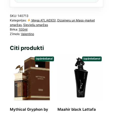
SKU:
140713
Kategorijas:
Mega ATLAIDES!
,
Dizaineru un Mass-market
smaržas
,
Sieviešu smaržas
Birka:
100ml
Zīmols:
Valentino
Citi produkti
Izpārdošana!
Izpārdošana!
Mythical Gryphon by
Maahir black Lattafa