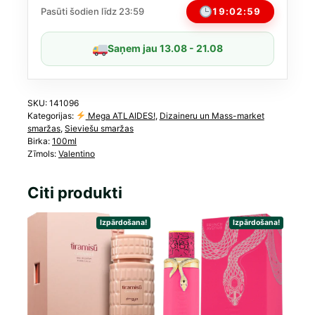
100ml
19:02:58
Pasūti šodien līdz 23:59
daudzums
Saņem jau 13.08 - 21.08
SKU:
141096
Kategorijas:
Mega ATLAIDES!
,
Dizaineru un Mass-market
smaržas
,
Sieviešu smaržas
Birka:
100ml
Zīmols:
Valentino
Citi produkti
Izpārdošana!
Izpārdošana!