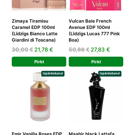
Zimaya Tiramisu
Vulcan Baie French
Caramel EDP 100ml
Avenue EDP 100ml
(Līdzīgs Bianco Latte
(Līdzīgs Lucas 777 Pink
Giardini di Toscana)
Boa)
Original
Current
Original
Current
30,00
€
21,78
€
50,66
€
27,83
€
price
price
price
price
Pirkt
Pirkt
was:
is:
was:
is:
30,00 €.
21,78 €.
50,66 €.
27,83 €.
Izpārdošana!
Izpārdošana!
Emir Vanilla Roses EDP
Maahir black Lattafa