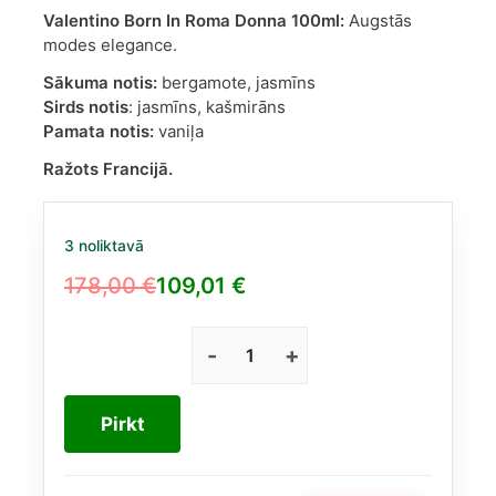
Valentino Born In Roma Donna 100ml:
Augstās
modes elegance.
Sākuma notis:
bergamote, jasmīns
Sirds notis
: jasmīns, kašmirāns
Pamata notis:
vaniļa
Ražots Francijā.
3 noliktavā
178,00
€
109,01
€
Original
Current
price
price
was:
is:
Valentino
Donna
178,00 €.
109,01 €.
Born
Pirkt
In
Roma
EDP