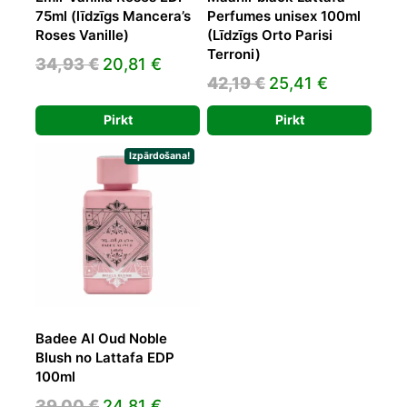
75ml (līdzīgs Mancera’s
Perfumes unisex 100ml
Roses Vanille)
(Līdzīgs Orto Parisi
Terroni)
Original
Current
34,93
€
20,81
€
Original
Current
42,19
€
25,41
€
price
price
price
price
was:
is:
Pirkt
Pirkt
was:
is:
34,93 €.
20,81 €.
42,19 €.
25,41 €.
Izpārdošana!
Badee Al Oud Noble
Blush no Lattafa EDP
100ml
Original
Current
39,00
€
24,81
€