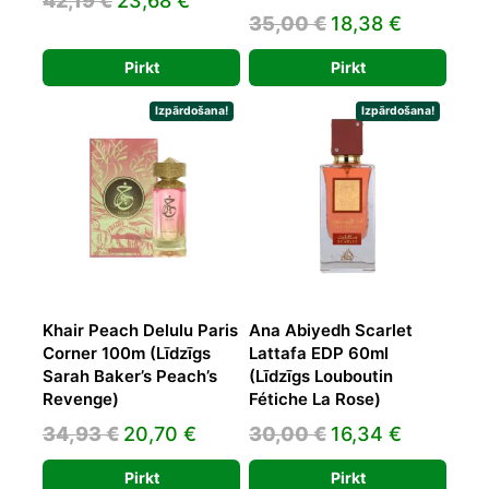
42,19
€
23,68
€
Original
Current
35,00
€
18,38
€
price
price
price
price
was:
is:
Pirkt
Pirkt
was:
is:
42,19 €.
23,68 €.
35,00 €.
18,38 €.
Izpārdošana!
Izpārdošana!
Khair Peach Delulu Paris
Ana Abiyedh Scarlet
Corner 100m (Līdzīgs
Lattafa EDP 60ml
Sarah Baker’s Peach’s
(Līdzīgs Louboutin
Revenge)
Fétiche La Rose)
Original
Current
Original
Current
34,93
€
20,70
€
30,00
€
16,34
€
price
price
price
price
Pirkt
Pirkt