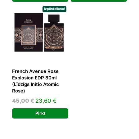
was:
is:
was:
is:
34,93 €.
20,70 €.
30,00 €.
16,34 €.
Izpārdošana!
French Avenue Rose
Explosion EDP 80ml
(Līdzīgs Initio Atomic
Rose)
Original
Current
45,00
€
23,60
€
price
price
Pirkt
was:
is:
45,00 €.
23,60 €.