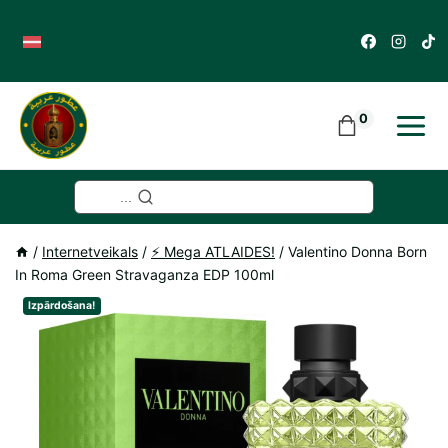
Skip
to
content
0
...
/
Internetveikals
/
⚡️ Mega ATLAIDES!
/
Valentino Donna Born
In Roma Green Stravaganza EDP 100ml
Izpārdošana!