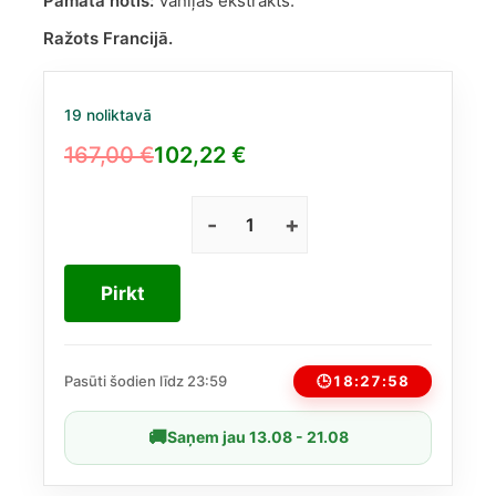
Pamata notis:
Vaniļas ekstrakts.
Ražots Francijā.
19 noliktavā
167,00
€
102,22
€
Original
Current
price
price
was:
is:
Valentino
Donna
167,00 €.
102,22 €.
Born
Pirkt
In
Roma
Green
Stravaganza
🕒
18:27:58
Pasūti šodien līdz 23:59
EDP
100ml
🚚
Saņem jau 13.08 - 21.08
daudzums