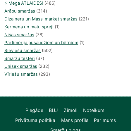
486
⚡️ Mega ATLAIDES!
486
314
produkts
Arābu smaržas
314
produkti
221
Dizaineru un Mass-market smaržas
221
1
produkts
Ķermeņa un matu spreji
1
78
produkti
Nišas smaržas
78
produkts
1
Parfimērija pusaudžiem un bērniem
1
502
produkti
Sieviešu smaržas
502
67
produkts
Smaržu testeri
67
produkts
232
Unisex smaržas
232
produkts
293
Vīriešu smaržas
293
produkts
Piegāde
BUJ
Zīmoli
Noteikumi
Privātuma politika
Mans profils
Par mums
Smaržu blogs