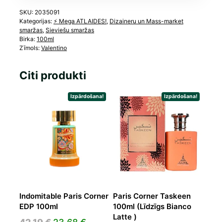
SKU:
2035091
Kategorijas:
⚡️ Mega ATLAIDES!
,
Dizaineru un Mass-market
smaržas
,
Sieviešu smaržas
Birka:
100ml
Zīmols:
Valentino
Citi produkti
Izpārdošana!
Izpārdošana!
Indomitable Paris Corner
Paris Corner Taskeen
EDP 100ml
100ml (Līdzīgs Bianco
Latte )
Original
Current