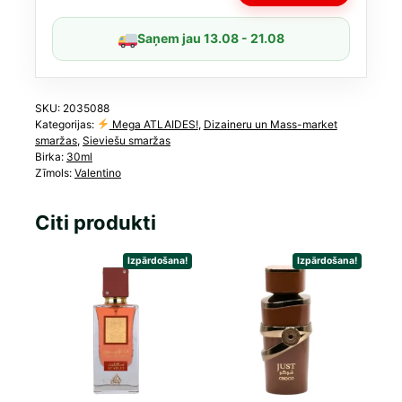
EDP
30ml
Saņem jau 13.08 - 21.08
daudzums
SKU:
2035088
Kategorijas:
Mega ATLAIDES!
,
Dizaineru un Mass-market
smaržas
,
Sieviešu smaržas
Birka:
30ml
Zīmols:
Valentino
Citi produkti
Izpārdošana!
Izpārdošana!