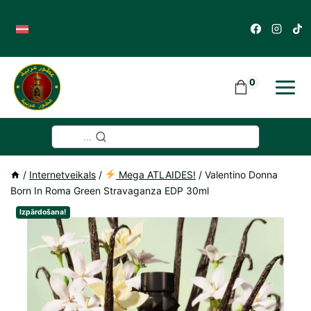
Skip
to
content
0
...
/
Internetveikals
/
Mega ATLAIDES!
/
Valentino Donna
Born In Roma Green Stravaganza EDP 30ml
Izpārdošana!