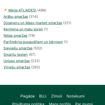
486
Mega ATLAIDES!
486
314
produkts
Arābu smaržas
314
produkti
221
Dizaineru un Mass-market smaržas
221
1
produkts
Ķermeņa un matu spreji
1
78
produkti
Nišas smaržas
78
produkts
1
Parfimērija pusaudžiem un bērniem
1
502
produkti
Sieviešu smaržas
502
67
produkts
Smaržu testeri
67
produkts
232
Unisex smaržas
232
produkts
293
Vīriešu smaržas
293
produkts
Piegāde
BUJ
Zīmoli
Noteikumi
Privātuma politika
Mans profils
Par mums