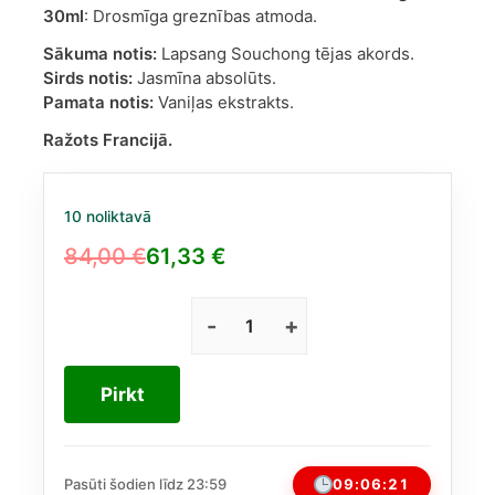
30ml
: Drosmīga greznības atmoda.
Sākuma notis:
Lapsang Souchong tējas akords.
Sirds notis:
Jasmīna absolūts.
Pamata notis:
Vaniļas ekstrakts.
Ražots Francijā.
10 noliktavā
84,00
€
61,33
€
Original
Current
price
price
was:
is:
Valentino
Donna
84,00 €.
61,33 €.
Born
Pirkt
In
Roma
Green
Stravaganza
09:06:20
Pasūti šodien līdz 23:59