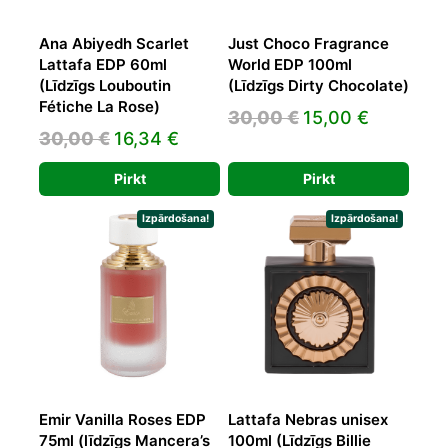
Ana Abiyedh Scarlet
Just Choco Fragrance
Lattafa EDP 60ml
World EDP 100ml
(Līdzīgs Louboutin
(Līdzīgs Dirty Chocolate)
Fétiche La Rose)
Original
Current
30,00
€
15,00
€
Original
Current
30,00
€
16,34
€
price
price
price
price
was:
is:
Pirkt
Pirkt
was:
is:
30,00 €.
15,00 €.
30,00 €.
16,34 €.
Izpārdošana!
Izpārdošana!
Emir Vanilla Roses EDP
Lattafa Nebras unisex
75ml (līdzīgs Mancera’s
100ml (Līdzīgs Billie