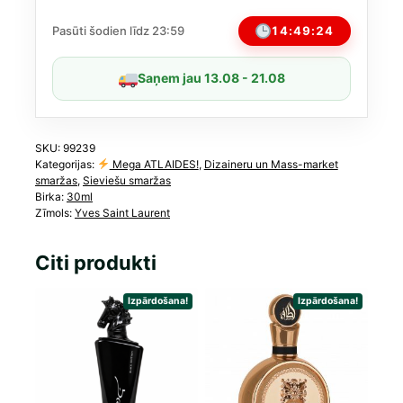
EDP
sievietēm,
14:49:24
Pasūti šodien līdz 23:59
30ml
daudzums
Saņem jau 13.08 - 21.08
SKU:
99239
Kategorijas:
Mega ATLAIDES!
,
Dizaineru un Mass-market
smaržas
,
Sieviešu smaržas
Birka:
30ml
Zīmols:
Yves Saint Laurent
Citi produkti
Izpārdošana!
Izpārdošana!