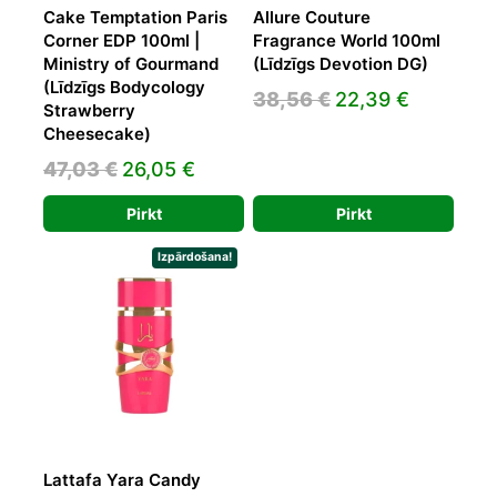
Cake Temptation Paris
Allure Couture
Corner EDP 100ml |
Fragrance World 100ml
Ministry of Gourmand
(Līdzīgs Devotion DG)
(Līdzīgs Bodycology
Original
Current
38,56
€
22,39
€
Strawberry
price
price
Cheesecake)
was:
is:
Original
Current
47,03
€
26,05
€
38,56 €.
22,39 €.
price
price
Pirkt
Pirkt
was:
is:
47,03 €.
26,05 €.
Izpārdošana!
Lattafa Yara Candy