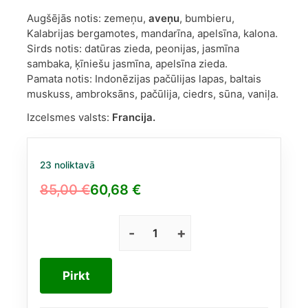
Augšējās notis: zemeņu,
aveņu
, bumbieru,
Kalabrijas bergamotes, mandarīna, apelsīna, kalona.
Sirds notis: datūras zieda, peonijas, jasmīna
sambaka, ķīniešu jasmīna, apelsīna zieda.
Pamata notis: Indonēzijas pačūlijas lapas, baltais
muskuss, ambroksāns, pačūlija, ciedrs, sūna, vaniļa.
Izcelsmes valsts:
Francija.
23 noliktavā
85,00
€
60,68
€
Original
Current
price
price
was:
is:
Yves
Saint
85,00 €.
60,68 €.
Laurent
Pirkt
Mon
Paris