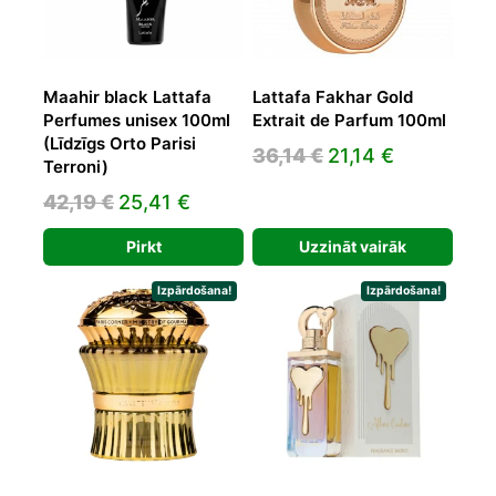
Maahir black Lattafa
Lattafa Fakhar Gold
Perfumes unisex 100ml
Extrait de Parfum 100ml
(Līdzīgs Orto Parisi
Original
Current
36,14
€
21,14
€
Terroni)
price
price
Original
Current
42,19
€
25,41
€
was:
is:
price
price
36,14 €.
21,14 €.
Pirkt
Uzzināt vairāk
was:
is:
42,19 €.
25,41 €.
Izpārdošana!
Izpārdošana!