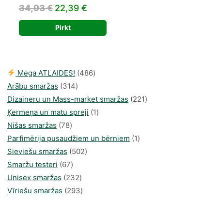
Original
Current
34,93
€
22,39
€
price
price
Pirkt
was:
is:
34,93 €.
22,39 €.
486
Mega ATLAIDES!
486
314
produkts
Arābu smaržas
314
produkti
221
Dizaineru un Mass-market smaržas
221
1
produkts
Ķermeņa un matu spreji
1
78
produkti
Nišas smaržas
78
produkts
1
Parfimērija pusaudžiem un bērniem
1
502
produkti
Sieviešu smaržas
502
67
produkts
Smaržu testeri
67
produkts
232
Unisex smaržas
232
produkts
293
Vīriešu smaržas
293
produkts