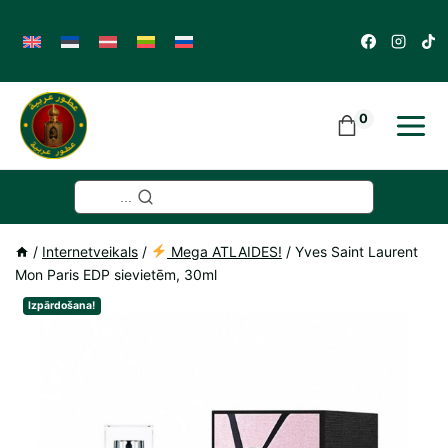
Skip
to
content
0
...
/
Internetveikals
/
Mega ATLAIDES!
/
Yves Saint Laurent
Mon Paris EDP sievietēm, 30ml
Izpārdošana!