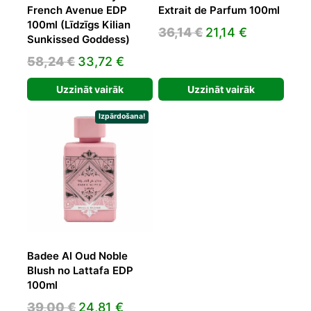
French Avenue EDP
Extrait de Parfum 100ml
100ml (Līdzīgs Kilian
Original
Current
36,14
€
21,14
€
Sunkissed Goddess)
price
price
Original
Current
58,24
€
33,72
€
was:
is:
price
price
36,14 €.
21,14 €.
Uzzināt vairāk
Uzzināt vairāk
was:
is:
58,24 €.
33,72 €.
Izpārdošana!
Badee Al Oud Noble
Blush no Lattafa EDP
100ml
Original
Current
39,00
€
24,81
€