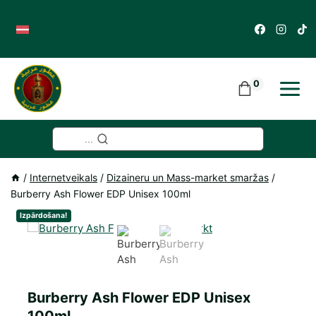
Skip
to
content
0
...
/
Internetveikals
/
Dizaineru un Mass-market smaržas
/
Burberry Ash Flower EDP Unisex 100ml
Izpārdošana!
Burberry Ash Flower EDP Unisex
100ml