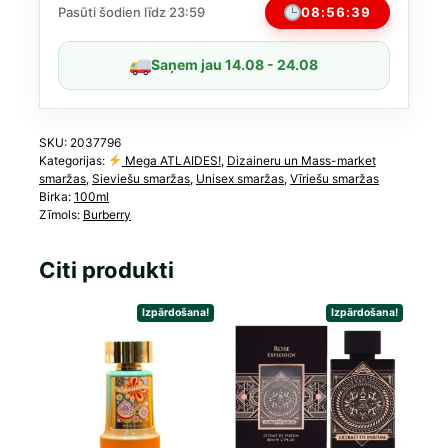
daudzums
08:56:38
Pasūti šodien līdz 23:59
Saņem jau 14.08 - 24.08
SKU:
2037796
Kategorijas:
Mega ATLAIDES!
,
Dizaineru un Mass-market
smaržas
,
Sieviešu smaržas
,
Unisex smaržas
,
Vīriešu smaržas
Birka:
100ml
Zīmols:
Burberry
Citi produkti
Izpārdošana!
Izpārdošana!