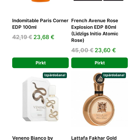
Indomitable Paris Corner
French Avenue Rose
EDP 100ml
Explosion EDP 80ml
(Līdzīgs Initio Atomic
Original
Current
42,19
€
23,68
€
Rose)
price
price
Original
Current
45,00
€
23,60
€
was:
is:
price
price
42,19 €.
23,68 €.
Pirkt
Pirkt
was:
is:
45,00 €.
23,60 €.
Izpārdošana!
Izpārdošana!
Veneno Bianco by
Lattafa Fakhar Gold