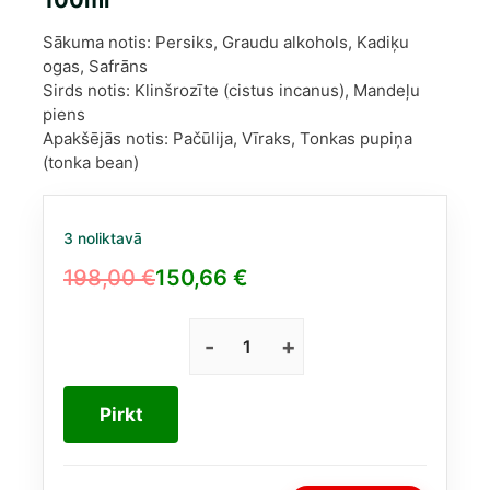
Sākuma notis: Persiks, Graudu alkohols, Kadiķu
ogas, Safrāns
Sirds notis: Klinšrozīte (cistus incanus), Mandeļu
piens
Apakšējās notis: Pačūlija, Vīraks, Tonkas pupiņa
(tonka bean)
3 noliktavā
198,00
€
150,66
€
Original
Current
price
price
was:
is:
Burberry
Ash
198,00 €.
150,66 €.
Flower
Pirkt
EDP
Unisex
100ml