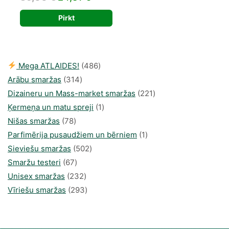
price
price
Pirkt
was:
is:
39,00 €.
24,81 €.
486
Mega ATLAIDES!
486
314
produkts
Arābu smaržas
314
produkti
221
Dizaineru un Mass-market smaržas
221
1
produkts
Ķermeņa un matu spreji
1
78
produkti
Nišas smaržas
78
produkts
1
Parfimērija pusaudžiem un bērniem
1
502
produkti
Sieviešu smaržas
502
67
produkts
Smaržu testeri
67
produkts
232
Unisex smaržas
232
produkts
293
Vīriešu smaržas
293
produkts