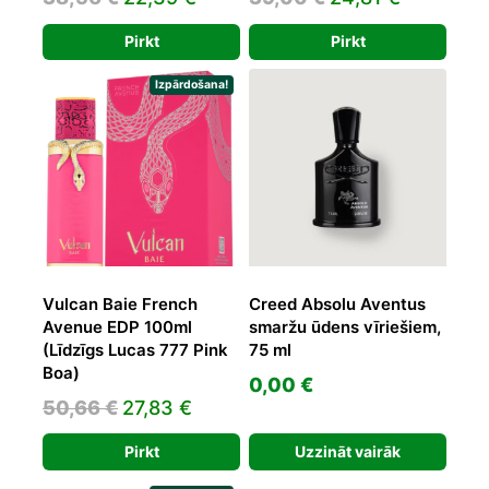
price
price
price
price
Pirkt
Pirkt
was:
is:
was:
is:
38,56 €.
22,39 €.
39,00 €.
24,81 €.
Izpārdošana!
Vulcan Baie French
Creed Absolu Aventus
Avenue EDP 100ml
smaržu ūdens vīriešiem,
(Līdzīgs Lucas 777 Pink
75 ml
Boa)
0,00
€
Original
Current
50,66
€
27,83
€
price
price
Pirkt
Uzzināt vairāk
was:
is: