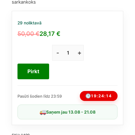
sarkankoks
29 noliktavā
50,00
€
28,17
€
Original
Current
price
price
was:
is:
Burberry
Brit
50,00 €.
28,17 €.
EDP
Pirkt
50ml
daudzums
19:24:13
Pasūti šodien līdz 23:59
Saņem jau 13.08 - 21.08