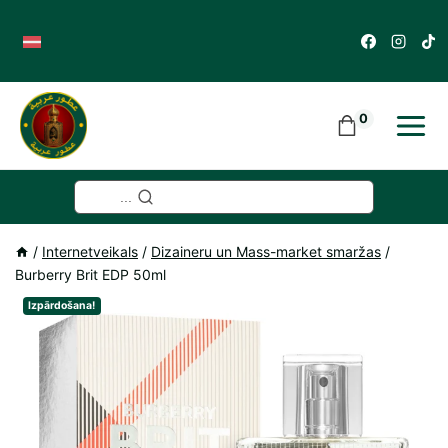
Skip
to
content
0
...
/
Internetveikals
/
Dizaineru un Mass-market smaržas
/
Burberry Brit EDP 50ml
Izpārdošana!