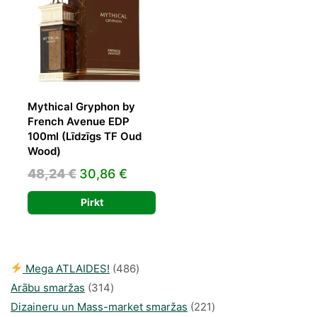
Mythical Gryphon by
French Avenue EDP
100ml (Līdzīgs TF Oud
Wood)
Original
Current
48,24
€
30,86
€
price
price
Pirkt
was:
is:
48,24 €.
30,86 €.
486
Mega ATLAIDES!
486
314
produkts
Arābu smaržas
314
produkti
221
Dizaineru un Mass-market smaržas
221