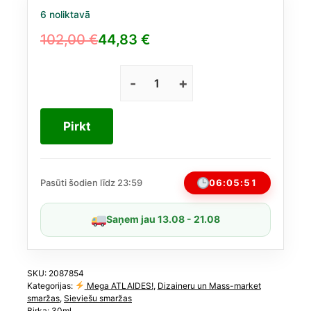
6 noliktavā
102,00
€
44,83
€
Original
Current
price
price
was:
is:
Gucci
Bloom
102,00 €.
44,83 €.
smaržas
Pirkt
30ml
daudzums
06:05:51
Pasūti šodien līdz 23:59
Saņem jau 13.08 - 21.08
SKU:
2087854
Kategorijas:
Mega ATLAIDES!
,
Dizaineru un Mass-market
smaržas
,
Sieviešu smaržas
Birka:
30ml