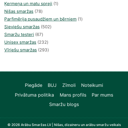
1
produkts
Ķermeņa un matu spreji
1
78
produkti
Nišas smaržas
78
produkts
1
Parfimērija pusaudžiem un bērniem
1
502
produkti
Sieviešu smaržas
502
67
produkts
Smaržu testeri
67
produkts
232
Unisex smaržas
232
produkts
293
Vīriešu smaržas
293
produkts
Piegāde
BUJ
Zīmoli
Noteikumi
Privātuma politika
Mans profils
Par mums
Smaržu blogs
© 2026 Arābu Smaržas LV | Nišas, dizaineru un arābu smaržu veikals