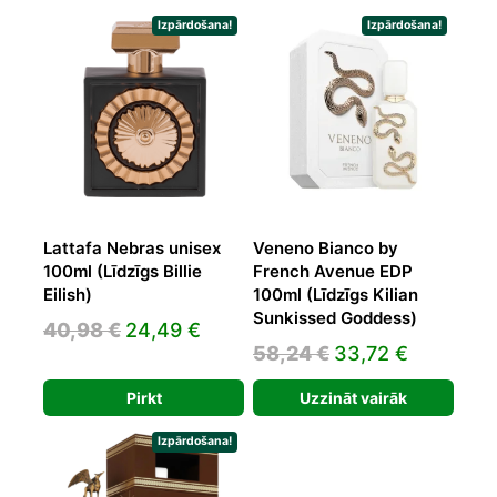
34,93 €.
20,81 €.
Izpārdošana!
Izpārdošana!
Lattafa Nebras unisex
Veneno Bianco by
100ml (Līdzīgs Billie
French Avenue EDP
Eilish)
100ml (Līdzīgs Kilian
Sunkissed Goddess)
Original
Current
40,98
€
24,49
€
Original
Current
58,24
€
33,72
€
price
price
price
price
was:
is:
Pirkt
Uzzināt vairāk
was:
is:
40,98 €.
24,49 €.
58,24 €.
33,72 €.
Izpārdošana!