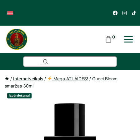
Skip
to
content
0
...
/
Internetveikals
/
Mega ATLAIDES!
/
Gucci Bloom
smaržas 30ml
Izpārdošana!