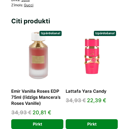
Zīmols:
Gucci
Citi produkti
Izpārdošana!
Izpārdošana!
Emir Vanilla Roses EDP
Lattafa Yara Candy
75ml (līdzīgs Mancera’s
Original
Current
34,93
€
22,39
€
Roses Vanille)
price
price
Original
Current
34,93
€
20,81
€
was:
is:
price
price
34,93 €.
22,39 €.
Pirkt
Pirkt
was:
is: