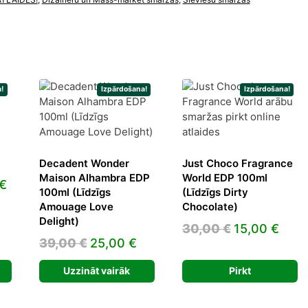
!
Izpārdošana!
Izpārdošana!
Decadent Wonder
Just Choco Fragrance
Maison Alhambra EDP
World EDP 100ml
l
Current
€
100ml (Līdzīgs
(Līdzīgs Dirty
price
Amouage Love
Chocolate)
is:
Delight)
Original
Curr
30,00
€
15,00
€
€.
109,83 €.
Original
Current
39,00
€
25,00
€
price
pric
price
price
was:
is:
Uzzināt vairāk
Pirkt
was:
is:
30,00 €.
15,0
39,00 €.
25,00 €.