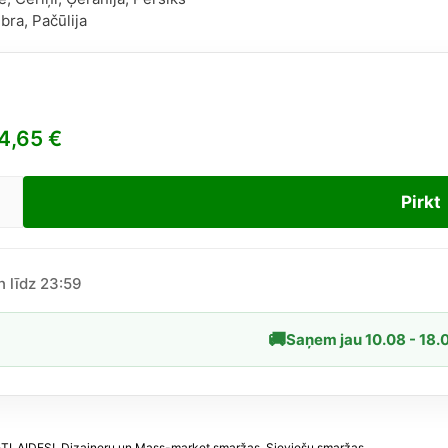
bra, Pačūlija
4,65
€
Pirkt
y
me
n līdz 23:59
tte
🚚
Saņem jau 10.08 - 18.
dzums
ATLAIDES!
,
Dizaineru un Mass-market smaržas
,
Sieviešu smaržas