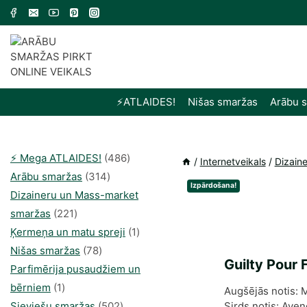
Skip
to
content
⚡️ATLAIDES!
Nišas smaržas
Arābu 
486
⚡️ Mega ATLAIDES!
486
/
Internetveikals
/
Dizain
314
produkts
Arābu smaržas
314
Izpārdošana!
produkti
Dizaineru un Mass-market
221
smaržas
221
produkts
1
Ķermeņa un matu spreji
1
78
produkti
Nišas smaržas
78
Guilty Pour
produkts
Parfimērija pusaudžiem un
1
bērniem
1
Augšējās notis: 
produkti
502
Sieviešu smaržas
502
Sirds notis: Aven