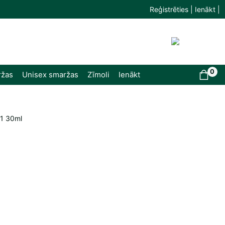
Reģistrēties | Ienākt |
0
ržas
Unisex smaržas
Zīmoli
Ienākt
21 30ml