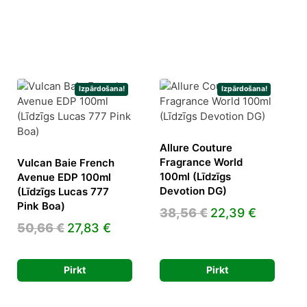
Izpārdošana!
Izpārdošana!
Allure Couture
Fragrance World
Vulcan Baie French
100ml (Līdzīgs
Avenue EDP 100ml
Devotion DG)
(Līdzīgs Lucas 777
Pink Boa)
Original
Current
38,56
€
22,39
€
ent
Original
Current
50,66
€
27,83
€
price
price
e
price
price
was:
is:
was:
is:
38,56 €.
22,39 €.
Pirkt
Pirkt
0 €.
50,66 €.
27,83 €.