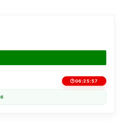
🕒
06:25:57
08