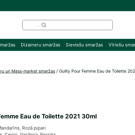
...
smaržas
Dizaineru smaržas
Sieviešu smaržas
Vīriešu sma
eru un Mass-market smaržas
/
Guilty Pour Femme Eau de Toilette 20
 Femme Eau de Toilette 2021 30ml
Mandarīns, Rozā pipari
e, Ceriņi, Ģerānija, Persiks