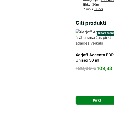
Birka:
30ml
Zīmols:
Gucci
Citi produkti
Izpārdošana
Xerjoff Accento EDP
Unisex 50 ml
Origina
180,00
€
109,83
price
was:
180,00 
Pirkt