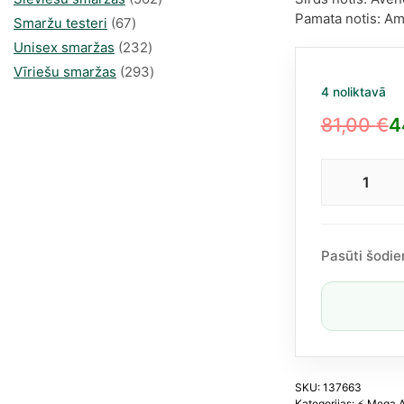
Pamata notis: Am
67
produkts
Smaržu testeri
67
produkts
232
Unisex smaržas
232
produkts
293
Vīriešu smaržas
293
4 noliktavā
produkts
81,00
€
4
Original
Current
price
price
Guilt
was:
is:
Pour
81,00 €.
44,65 €.
Fem
Eau
Pasūti šodie
de
Toile
2021
30ml
dau
SKU:
137663
Kategorijas:
⚡️ Mega 