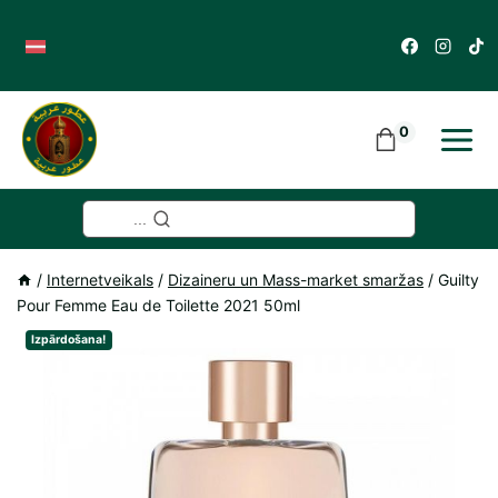
Skip
to
content
0
...
/
Internetveikals
/
Dizaineru un Mass-market smaržas
/
Guilty
Pour Femme Eau de Toilette 2021 50ml
Izpārdošana!