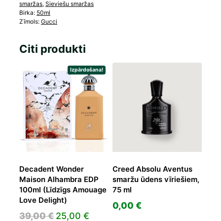
smaržas
,
Sieviešu smaržas
Birka:
50ml
Zīmols:
Gucci
Citi produkti
Izpārdošana!
Decadent Wonder
Creed Absolu Aventus
Maison Alhambra EDP
smaržu ūdens vīriešiem,
100ml (Līdzīgs Amouage
75 ml
Love Delight)
0,00
€
Original
Current
39,00
€
25,00
€