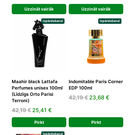
price
price
Uzzināt vairāk
Uzzināt vairāk
was:
is:
39,00 €.
25,00 €.
Izpārdošana!
Izpārdošana!
Maahir black Lattafa
Indomitable Paris Corner
Perfumes unisex 100ml
EDP 100ml
(Līdzīgs Orto Parisi
Original
Current
42,19
€
23,68
€
Terroni)
price
price
Original
Current
42,19
€
25,41
€
was:
is:
price
price
42,19 €.
23,68 €.
Pirkt
Pirkt
was:
is:
42,19 €.
25,41 €.
Izpārdošana!