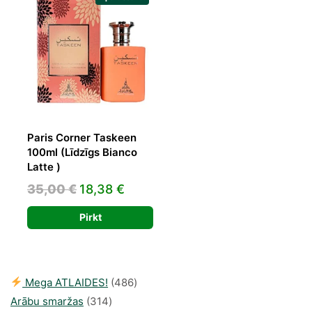
Paris Corner Taskeen
100ml (Līdzīgs Bianco
Latte )
Original
Current
35,00
€
18,38
€
price
price
Pirkt
was:
is:
35,00 €.
18,38 €.
486
Mega ATLAIDES!
486
314
produkts
Arābu smaržas
314