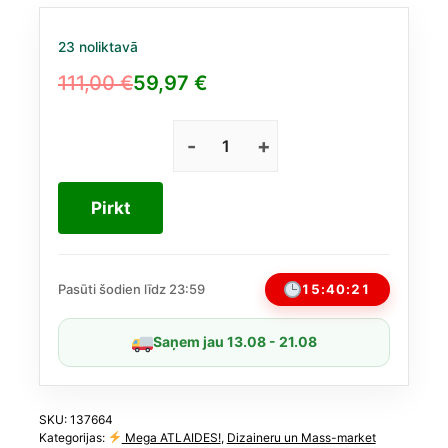
23 noliktavā
111,00
€
59,97
€
Original
Current
price
price
was:
is:
Guilty
Pour
111,00 €.
59,97 €.
Femme
Pirkt
Eau
de
Toilette
2021
15:40:21
Pasūti šodien līdz 23:59
50ml
daudzums
Saņem jau 13.08 - 21.08
SKU:
137664
Kategorijas:
Mega ATLAIDES!
,
Dizaineru un Mass-market