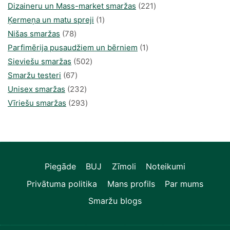
produkti
221
Dizaineru un Mass-market smaržas
221
1
produkts
Ķermeņa un matu spreji
1
78
produkti
Nišas smaržas
78
produkts
1
Parfimērija pusaudžiem un bērniem
1
502
produkti
Sieviešu smaržas
502
67
produkts
Smaržu testeri
67
produkts
232
Unisex smaržas
232
produkts
293
Vīriešu smaržas
293
produkts
Piegāde
BUJ
Zīmoli
Noteikumi
Privātuma politika
Mans profils
Par mums
Smaržu blogs