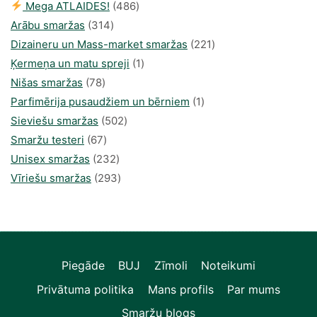
486
Mega ATLAIDES!
486
314
produkts
Arābu smaržas
314
produkti
221
Dizaineru un Mass-market smaržas
221
1
produkts
Ķermeņa un matu spreji
1
78
produkti
Nišas smaržas
78
produkts
1
Parfimērija pusaudžiem un bērniem
1
502
produkti
Sieviešu smaržas
502
67
produkts
Smaržu testeri
67
produkts
232
Unisex smaržas
232
produkts
293
Vīriešu smaržas
293
produkts
Piegāde
BUJ
Zīmoli
Noteikumi
Privātuma politika
Mans profils
Par mums
Smaržu blogs