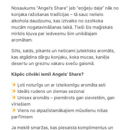
Nosaukums “Angel’s Share” jeb “eņģeļu daļa” nāk no
konjaka ražošanas tradīcijas – tā sauc nelielo
alkohola daudzumu, kas iztvaiko no ozolkoka
mucām nogatavināšanas laikā. Tieši šis maģiskais
mirklis kļuva par iedvesmu šim unikālajam
aromātam.
Silts, salds, pikants un neticami juteklisks aromāts,
kas atgādina dārgu konjaku, koka mucas, kanēļa
desertu un greznu vakaru sveču gaismā.
Kāpēc cilvēki iemīl Angels’ Share?
Ļoti noturīgs un ar izteiksmīgu aromāta asti
Ideāls rudens un ziemas sezonai
Unisex aromāts – piemērots gan sievietēm, gan
vīriešiem
Viens no atpazīstamākajiem mūsdienu nišas
parfīmiem
Ja meklē smaržas, kas piesaista komplimentus un