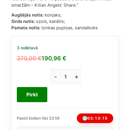
smaržām – Kilian Angels’ Share.”
Augšējās notis:
konjaks;
Sirds notis:
ozols, kanēlis;
Pamata notis:
tonkas pupiņas, sandalkoks
3 noliktavā
270,00
€
190,96
€
Original
Current
price
price
was:
is:
Kilian
Angels'
270,00 €.
190,96 €.
Share
Pirkt
EDP
50
ml
daudzums
03:13:14
Pasūti šodien līdz 23:59