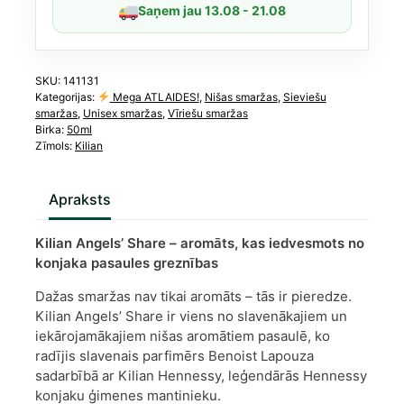
Saņem jau 13.08 - 21.08
SKU:
141131
Kategorijas:
Mega ATLAIDES!
,
Nišas smaržas
,
Sieviešu
smaržas
,
Unisex smaržas
,
Vīriešu smaržas
Birka:
50ml
Zīmols:
Kilian
Apraksts
Kilian Angels’ Share – aromāts, kas iedvesmots no
konjaka pasaules greznības
Dažas smaržas nav tikai aromāts – tās ir pieredze.
Kilian Angels’ Share ir viens no slavenākajiem un
iekārojamākajiem nišas aromātiem pasaulē, ko
radījis slavenais parfimērs Benoist Lapouza
sadarbībā ar Kilian Hennessy, leģendārās Hennessy
konjaku ģimenes mantinieku.