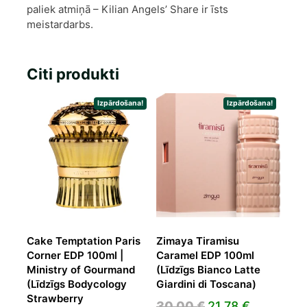
paliek atmiņā – Kilian Angels’ Share ir īsts
meistardarbs.
Citi produkti
Izpārdošana!
Izpārdošana!
Cake Temptation Paris
Zimaya Tiramisu
Corner EDP 100ml |
Caramel EDP 100ml
Ministry of Gourmand
(Līdzīgs Bianco Latte
(Līdzīgs Bodycology
Giardini di Toscana)
Strawberry
Original
Current
30,00
€
21,78
€