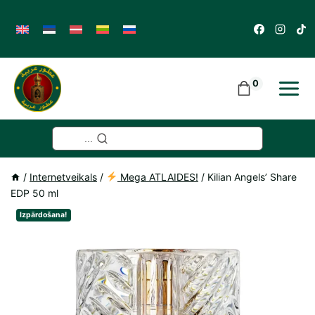
Skip
to
content
0
...
/
Internetveikals
/
Mega ATLAIDES!
/
Kilian Angels’ Share
EDP 50 ml
Izpārdošana!