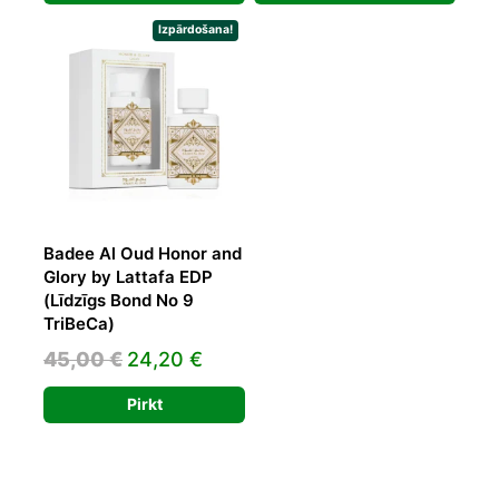
was:
is:
was:
is:
35,00 €.
18,38 €.
34,93 €.
20,81 €.
Izpārdošana!
Badee Al Oud Honor and
Glory by Lattafa EDP
(Līdzīgs Bond No 9
TriBeCa)
Original
Current
45,00
€
24,20
€
price
price
Pirkt
was:
is:
45,00 €.
24,20 €.