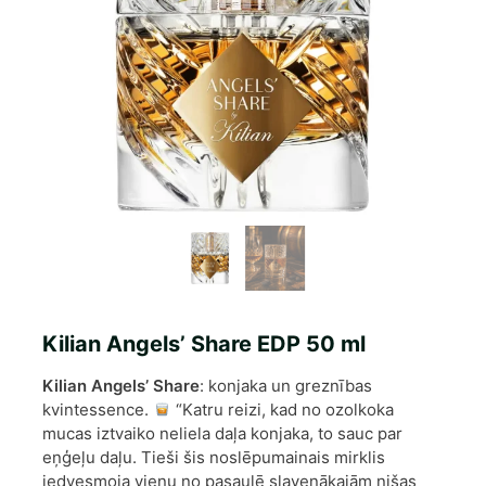
Kilian Angels’ Share EDP 50 ml
Kilian Angels’ Share
: konjaka un greznības
kvintessence.
“Katru reizi, kad no ozolkoka
mucas iztvaiko neliela daļa konjaka, to sauc par
eņģeļu daļu. Tieši šis noslēpumainais mirklis
iedvesmoja vienu no pasaulē slavenākajām nišas