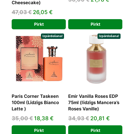
Cheesecake)
price
price
Original
Current
47,03
€
26,05
€
was:
is:
price
price
30,00 €.
21,78 €.
Pirkt
Pirkt
was:
is:
47,03 €.
26,05 €.
Izpārdošana!
Izpārdošana!
Paris Corner Taskeen
Emir Vanilla Roses EDP
100ml (Līdzīgs Bianco
75ml (līdzīgs Mancera’s
Latte )
Roses Vanille)
Original
Current
Original
Current
35,00
€
18,38
€
34,93
€
20,81
€
price
price
price
price
Pirkt
Pirkt