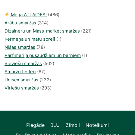
486
Mega ATLAIDES!
486
314
produkts
Arābu smaržas
314
produkti
221
Dizaineru un Mass-market smaržas
221
1
produkts
Ķermeņa un matu spreji
1
78
produkti
Nišas smaržas
78
produkts
1
Parfimērija pusaudžiem un bērniem
1
502
produkti
Sieviešu smaržas
502
67
produkts
Smaržu testeri
67
produkts
232
Unisex smaržas
232
produkts
293
Vīriešu smaržas
293
produkts
Piegāde
BUJ
Zīmoli
Noteikumi