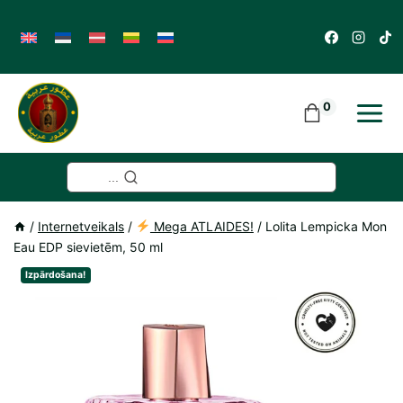
Skip
to
content
0
...
/
Internetveikals
/
Mega ATLAIDES!
/
Lolita Lempicka Mon
Eau EDP sievietēm, 50 ml
Izpārdošana!