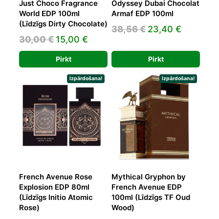
Just Choco Fragrance
Odyssey Dubai Chocolat
World EDP 100ml
Armaf EDP 100ml
(Līdzīgs Dirty Chocolate)
Original
Current
38,56
€
23,40
€
Original
Current
30,00
€
15,00
€
price
price
price
price
was:
is:
Pirkt
Pirkt
was:
is:
38,56 €.
23,40 €.
30,00 €.
15,00 €.
Izpārdošana!
Izpārdošana!
French Avenue Rose
Mythical Gryphon by
Explosion EDP 80ml
French Avenue EDP
(Līdzīgs Initio Atomic
100ml (Līdzīgs TF Oud
Rose)
Wood)