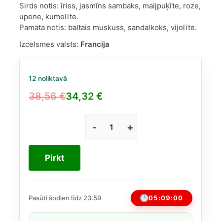
Sirds notis: īriss, jasmīns sambaks, maijpuķīte, roze,
upene, kumelīte.
Pamata notis: baltais muskuss, sandalkoks, vijolīte.
Izcelsmes valsts:
Francija
12 noliktavā
38,56
€
34,32
€
Original
Current
price
price
was:
is:
Lolita
Lempicka
38,56 €.
34,32 €.
Mon
Pirkt
Eau
EDP
sievietēm,
50
05:09:00
Pasūti šodien līdz 23:59
ml
daudzums