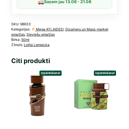
Saņem jau 13.08 - 21.08
SKU:
98633
Kategorijas:
Mega ATLAIDES!
,
Dizaineru un Mass-market
smaržas
,
Sieviešu smaržas
Birka:
50ml
Zīmols:
Lolita Lempicka
Citi produkti
Izpārdošana!
Izpārdošana!