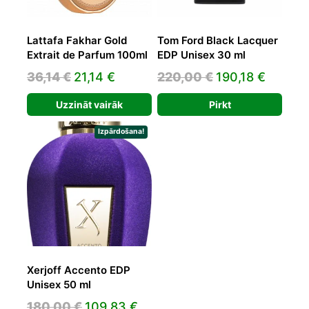
Lattafa Fakhar Gold
Tom Ford Black Lacquer
Extrait de Parfum 100ml
EDP Unisex 30 ml
Original
Current
Original
Curren
36,14
€
21,14
€
220,00
€
190,18
€
price
price
price
price
Uzzināt vairāk
Pirkt
was:
is:
was:
is:
36,14 €.
21,14 €.
220,00 €.
190,18 
Izpārdošana!
Xerjoff Accento EDP
Unisex 50 ml
Original
Current
180,00
€
109,83
€