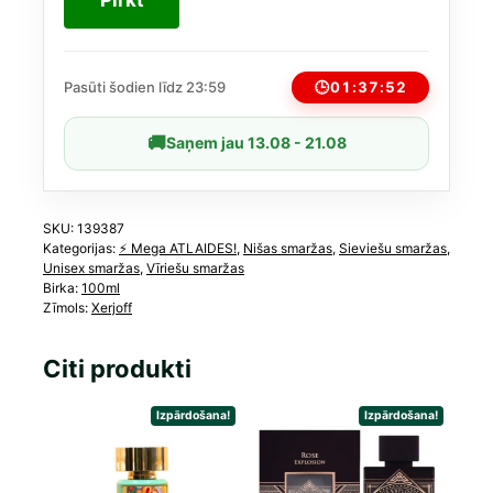
Unisex
100
ml
daudzums
🕒
01:37:51
Pasūti šodien līdz 23:59
🚚
Saņem jau 13.08 - 21.08
SKU:
139387
Kategorijas:
⚡️ Mega ATLAIDES!
,
Nišas smaržas
,
Sieviešu smaržas
,
Unisex smaržas
,
Vīriešu smaržas
Birka:
100ml
Zīmols:
Xerjoff
Citi produkti
Izpārdošana!
Izpārdošana!