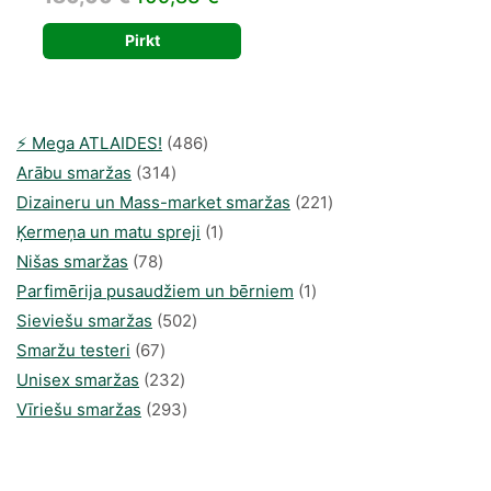
price
price
Pirkt
was:
is:
180,00 €.
109,83 €.
486
⚡️ Mega ATLAIDES!
486
314
produkts
Arābu smaržas
314
produkti
221
Dizaineru un Mass-market smaržas
221
1
produkts
Ķermeņa un matu spreji
1
78
produkti
Nišas smaržas
78
produkts
1
Parfimērija pusaudžiem un bērniem
1
502
produkti
Sieviešu smaržas
502
67
produkts
Smaržu testeri
67
produkts
232
Unisex smaržas
232
produkts
293
Vīriešu smaržas
293
produkts