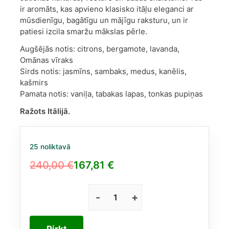
ir aromāts, kas apvieno klasisko itāļu eleganci ar
mūsdienīgu, bagātīgu un mājīgu raksturu, un ir
patiesi izcila smaržu mākslas pērle.
Augšējās notis: citrons, bergamote, lavanda,
Omānas vīraks
Sirds notis: jasmīns, sambaks, medus, kanēlis,
kašmirs
Pamata notis: vaniļa, tabakas lapas, tonkas pupiņas
Ražots Itālijā.
25 noliktavā
240,00
€
167,81
€
Original
Current
price
price
was:
is:
Xerjoff
Naxos
240,00 €.
167,81 €.
EDP
Pirkt