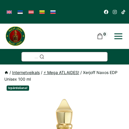
Skip
to
content
0
...
/
Internetveikals
/
⚡️ Mega ATLAIDES!
/
Xerjoff Naxos EDP
Unisex 100 ml
Izpārdošana!