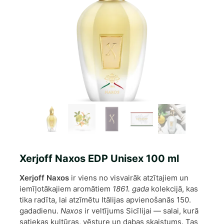
Xerjoff Naxos EDP Unisex 100 ml
Xerjoff Naxos
ir viens no visvairāk atzītajiem un
iemīļotākajiem aromātiem
1861.
gada
kolekcijā, kas
tika radīta, lai atzīmētu Itālijas apvienošanās 150.
gadadienu.
Naxos
ir veltījums Sicīlijai — salai, kurā
satiekas kultūras, vēsture un dabas skaistums. Tas