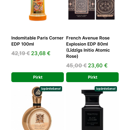
Indomitable Paris Corner
French Avenue Rose
EDP 100ml
Explosion EDP 80ml
(Līdzīgs Initio Atomic
Original
Current
42,19
€
23,68
€
Rose)
price
price
Original
Current
45,00
€
23,60
€
was:
is:
price
price
42,19 €.
23,68 €.
Pirkt
Pirkt
was:
is:
45,00 €.
23,60 €.
Izpārdošana!
Izpārdošana!