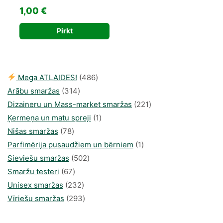
1,00
€
Pirkt
486
Mega ATLAIDES!
486
314
produkts
Arābu smaržas
314
produkti
221
Dizaineru un Mass-market smaržas
221
1
produkts
Ķermeņa un matu spreji
1
78
produkti
Nišas smaržas
78
produkts
1
Parfimērija pusaudžiem un bērniem
1
502
produkti
Sieviešu smaržas
502
67
produkts
Smaržu testeri
67
produkts
232
Unisex smaržas
232
produkts
293
Vīriešu smaržas
293
produkts