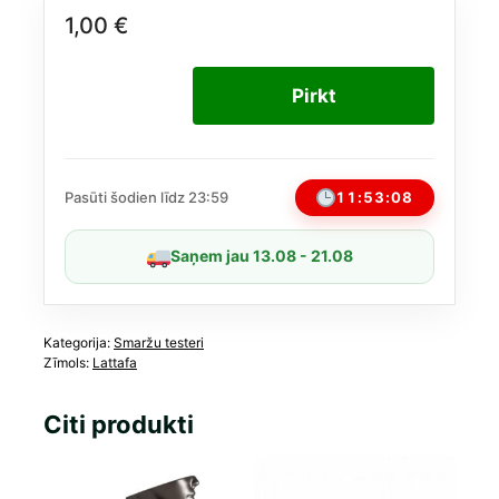
1,00
€
Pirkt
11:53:08
Pasūti šodien līdz 23:59
Saņem jau 13.08 - 21.08
Kategorija:
Smaržu testeri
Zīmols:
Lattafa
Citi produkti