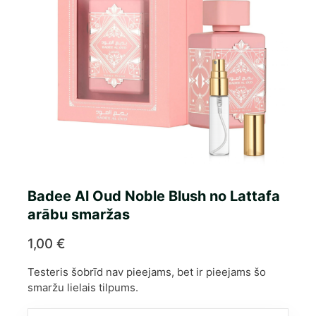
Badee Al Oud Noble Blush no Lattafa
arābu smaržas
1,00
€
Testeris šobrīd nav pieejams, bet ir pieejams šo
smaržu lielais tilpums.