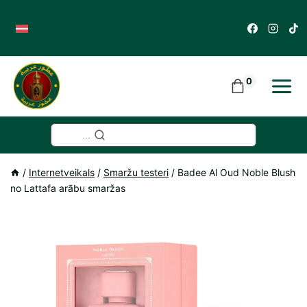
Skip
to
content
0
...
/
Internetveikals
/
Smaržu testeri
/
Badee Al Oud Noble Blush
no Lattafa arābu smaržas