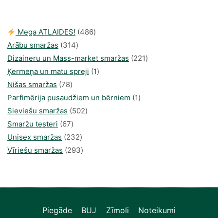
34,93 €.
20,70 €.
486
Mega ATLAIDES!
486
314
produkts
Arābu smaržas
314
produkti
221
Dizaineru un Mass-market smaržas
221
1
produkts
Ķermeņa un matu spreji
1
78
produkti
Nišas smaržas
78
produkts
1
Parfimērija pusaudžiem un bērniem
1
502
produkti
Sieviešu smaržas
502
67
produkts
Smaržu testeri
67
produkts
232
Unisex smaržas
232
produkts
293
Vīriešu smaržas
293
produkts
Piegāde
BUJ
Zīmoli
Noteikumi