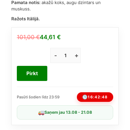
Pamata notis:
akažū koks, augu dzintars un
muskuss.
Ražots Itālijā.
101,00
€
44,61
€
Original
Current
price
price
was:
is:
Versace
Bright
101,00 €.
44,61 €.
Crystal
Pirkt
EDT
50ml
daudzums
16:42:47
Pasūti šodien līdz 23:59
Saņem jau 13.08 - 21.08