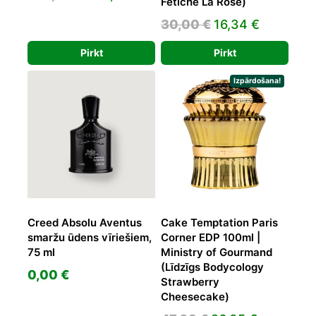
Fétiche La Rose)
price
price
Original
Current
30,00
€
16,34
€
was:
is:
price
price
220,00 €.
190,18 €.
Pirkt
Pirkt
was:
is:
30,00 €.
16,34 €.
Izpārdošana!
Creed Absolu Aventus
Cake Temptation Paris
smaržu ūdens vīriešiem,
Corner EDP 100ml |
75 ml
Ministry of Gourmand
(Līdzīgs Bodycology
0,00
€
Strawberry
Cheesecake)