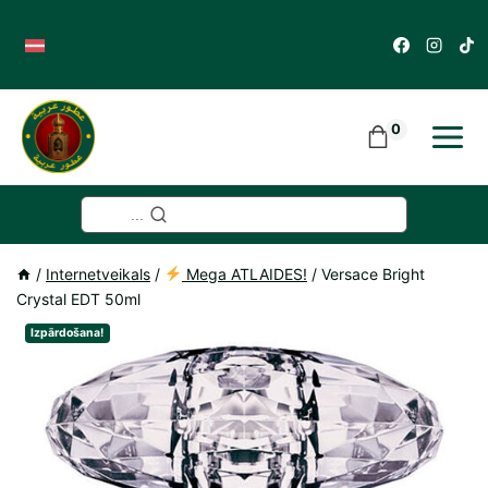
Skip
to
content
0
...
/
Internetveikals
/
Mega ATLAIDES!
/
Versace Bright
Crystal EDT 50ml
Izpārdošana!