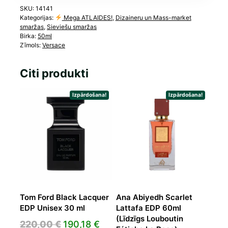
SKU:
14141
Kategorijas:
Mega ATLAIDES!
,
Dizaineru un Mass-market
smaržas
,
Sieviešu smaržas
Birka:
50ml
Zīmols:
Versace
Citi produkti
Izpārdošana!
Izpārdošana!
Tom Ford Black Lacquer
Ana Abiyedh Scarlet
EDP Unisex 30 ml
Lattafa EDP 60ml
(Līdzīgs Louboutin
Original
Current
220,00
€
190,18
€