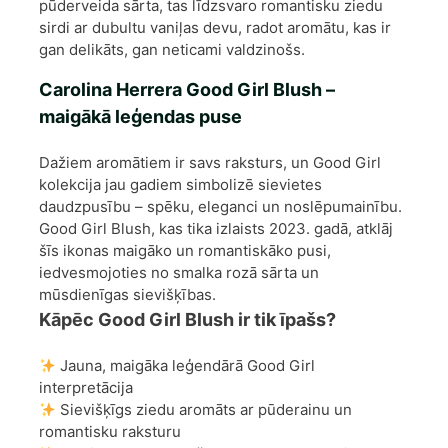
pūderveida sārta, tas līdzsvaro romantisku ziedu
sirdi ar dubultu vaniļas devu, radot aromātu, kas ir
gan delikāts, gan neticami valdzinošs.
Carolina Herrera Good Girl Blush –
maigākā leģendas puse
Dažiem aromātiem ir savs raksturs, un Good Girl
kolekcija jau gadiem simbolizē sievietes
daudzpusību – spēku, eleganci un noslēpumainību.
Good Girl Blush, kas tika izlaists 2023. gadā, atklāj
šīs ikonas maigāko un romantiskāko pusi,
iedvesmojoties no smalka rozā sārta un
mūsdienīgas sievišķības.
Kāpēc Good Girl Blush ir tik īpašs?
Jauna, maigāka leģendārā Good Girl
interpretācija
Sievišķīgs ziedu aromāts ar pūderainu un
romantisku raksturu