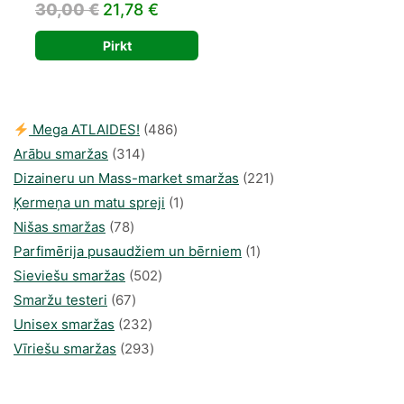
Original
Current
30,00
€
21,78
€
price
price
Pirkt
was:
is:
30,00 €.
21,78 €.
486
Mega ATLAIDES!
486
314
produkts
Arābu smaržas
314
produkti
221
Dizaineru un Mass-market smaržas
221
1
produkts
Ķermeņa un matu spreji
1
78
produkti
Nišas smaržas
78
produkts
1
Parfimērija pusaudžiem un bērniem
1
502
produkti
Sieviešu smaržas
502
67
produkts
Smaržu testeri
67
produkts
232
Unisex smaržas
232
produkts
293
Vīriešu smaržas
293
produkts