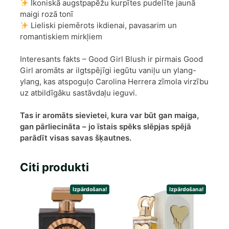
Ikoniskā augstpapēžu kurpītes pudelīte jaunā
maigi rozā tonī
Lieliski piemērots ikdienai, pavasarim un
romantiskiem mirkļiem
Interesants fakts – Good Girl Blush ir pirmais Good
Girl aromāts ar ilgtspējīgi iegūtu vaniļu un ylang-
ylang, kas atspoguļo Carolina Herrera zīmola virzību
uz atbildīgāku sastāvdaļu ieguvi.
Tas ir aromāts sievietei, kura var būt gan maiga,
gan pārliecināta – jo īstais spēks slēpjas spējā
parādīt visas savas šķautnes.
Citi produkti
Izpārdošana!
Izpārdošana!