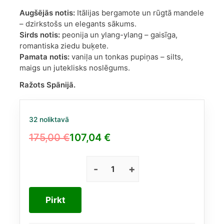
Augšējās notis:
Itālijas bergamote un rūgtā mandele
– dzirkstošs un elegants sākums.
Sirds notis:
peonija un ylang-ylang – gaisīga,
romantiska ziedu buķete.
Pamata notis:
vaniļa un tonkas pupiņas – silts,
maigs un juteklisks noslēgums.
Ražots Spānijā.
32 noliktavā
175,00
€
107,04
€
Original
Current
price
price
was:
is:
Carolina
Herrera
175,00 €.
107,04 €.
Good
Pirkt
Girl
Blush