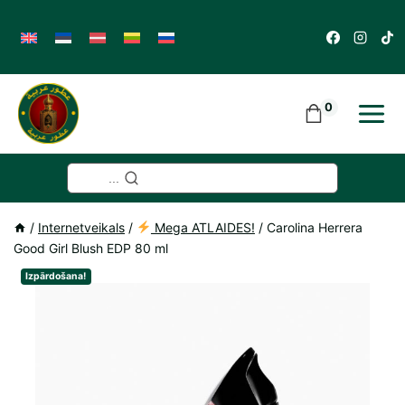
Skip
to
content
0
...
/
Internetveikals
/
Mega ATLAIDES!
/
Carolina Herrera
Good Girl Blush EDP 80 ml
Izpārdošana!