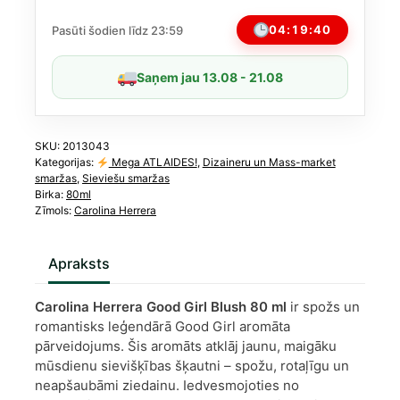
EDP
80
04:19:39
Pasūti šodien līdz 23:59
ml
daudzums
Saņem jau 13.08 - 21.08
SKU:
2013043
Kategorijas:
Mega ATLAIDES!
,
Dizaineru un Mass-market
smaržas
,
Sieviešu smaržas
Birka:
80ml
Zīmols:
Carolina Herrera
Apraksts
Carolina Herrera Good Girl Blush 80 ml
ir spožs un
romantisks leģendārā Good Girl aromāta
pārveidojums. Šis aromāts atklāj jaunu, maigāku
mūsdienu sievišķības šķautni – spožu, rotaļīgu un
neapšaubāmi ziedainu. Iedvesmojoties no