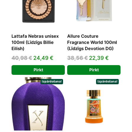
Lattafa Nebras unisex
Allure Couture
100ml (Līdzīgs Billie
Fragrance World 100ml
Eilish)
(Līdzīgs Devotion DG)
Original
Current
Original
Current
40,98
€
24,49
€
38,56
€
22,39
€
price
price
price
price
Pirkt
Pirkt
was:
is:
was:
is:
40,98 €.
24,49 €.
38,56 €.
22,39 €.
Izpārdošana!
Izpārdošana!