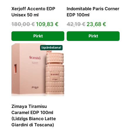
Xerjoff Accento EDP
Indomitable Paris Corner
Unisex 50 ml
EDP 100ml
Original
Current
Original
Current
180,00
€
109,83
€
42,19
€
23,68
€
price
price
price
price
Pirkt
Pirkt
was:
is:
was:
is:
180,00 €.
109,83 €.
42,19 €.
23,68 €.
Izpārdošana!
Zimaya Tiramisu
Caramel EDP 100ml
(Līdzīgs Bianco Latte
Giardini di Toscana)