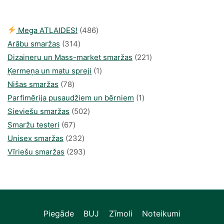
30,00 €.
21,78 €.
486
Mega ATLAIDES!
486
314
produkts
Arābu smaržas
314
produkti
221
Dizaineru un Mass-market smaržas
221
1
produkts
Ķermeņa un matu spreji
1
78
produkti
Nišas smaržas
78
produkts
1
Parfimērija pusaudžiem un bērniem
1
502
produkti
Sieviešu smaržas
502
67
produkts
Smaržu testeri
67
produkts
232
Unisex smaržas
232
produkts
293
Vīriešu smaržas
293
produkts
Piegāde
BUJ
Zīmoli
Noteikumi