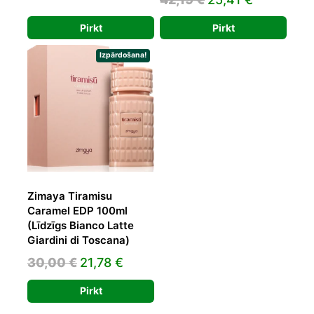
34,93 €.
22,39 €.
price
price
Pirkt
Pirkt
was:
is:
42,19 €.
25,41 €.
Izpārdošana!
Zimaya Tiramisu
Caramel EDP 100ml
(Līdzīgs Bianco Latte
Giardini di Toscana)
Original
Current
30,00
€
21,78
€
price
price
Pirkt
was:
is: