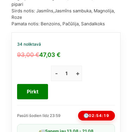
pipari
Sirds notis: Jasmīns,Jasmīns sambuka, Magnolija,
Roze
Pamata notis: Benzoins, Pačūlija, Sandalkoks
34 noliktavā
93,00
€
47,03
€
Original
Current
price
price
was:
is:
Gucci
Flora
93,00 €.
47,03 €.
Gorgeous
Pirkt
Jasmine
EDP
30ml
daudzums
02:54:19
Pasūti šodien līdz 23:59
Saņem jau 13.08 - 21.08