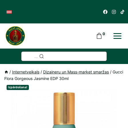
Skip
to
content
0
...
/
Internetveikals
/
Dizaineru un Mass-market smaržas
/
Gucci
Flora Gorgeous Jasmine EDP 30ml
Izpārdošana!