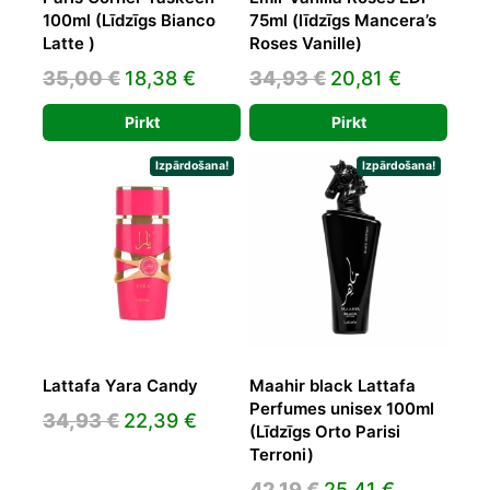
100ml (Līdzīgs Bianco
75ml (līdzīgs Mancera’s
Latte )
Roses Vanille)
Original
Current
Original
Current
35,00
€
18,38
€
34,93
€
20,81
€
price
price
price
price
Pirkt
Pirkt
was:
is:
was:
is:
35,00 €.
18,38 €.
34,93 €.
20,81 €.
Izpārdošana!
Izpārdošana!
Lattafa Yara Candy
Maahir black Lattafa
Perfumes unisex 100ml
Original
Current
34,93
€
22,39
€
(Līdzīgs Orto Parisi
price
price
Terroni)
was:
is:
Original
Current
42,19
€
25,41
€