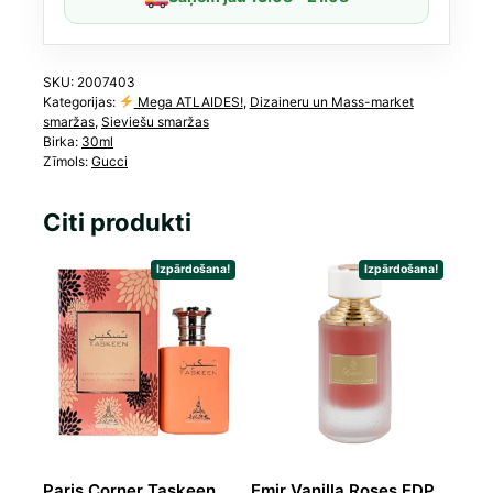
SKU:
2007403
Kategorijas:
Mega ATLAIDES!
,
Dizaineru un Mass-market
smaržas
,
Sieviešu smaržas
Birka:
30ml
Zīmols:
Gucci
Citi produkti
Izpārdošana!
Izpārdošana!
Paris Corner Taskeen
Emir Vanilla Roses EDP