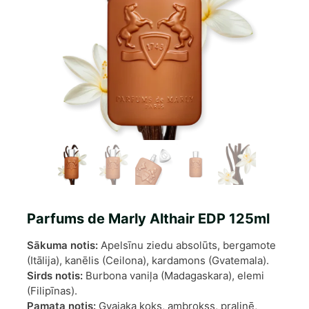
Parfums de Marly Althair EDP 125ml
Sākuma notis:
Apelsīnu ziedu absolūts, bergamote
(Itālija), kanēlis (Ceilona), kardamons (Gvatemala).
Sirds notis:
Burbona vaniļa (Madagaskara), elemi
(Filipīnas).
Pamata notis:
Gvaiaka koks, ambrokss, pralinē,