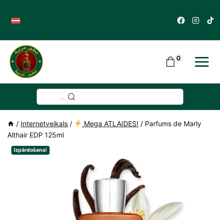
Skip
to
content
0
...
/
Internetveikals
/
Mega ATLAIDES!
/
Parfums de Marly
Althair EDP 125ml
Izpārdošana!