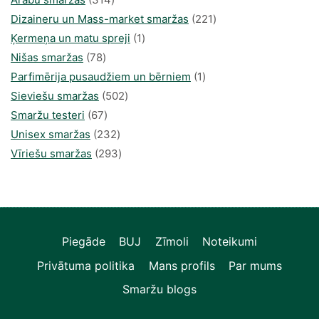
produkti
221
Dizaineru un Mass-market smaržas
221
1
produkts
Ķermeņa un matu spreji
1
78
produkti
Nišas smaržas
78
produkts
1
Parfimērija pusaudžiem un bērniem
1
502
produkti
Sieviešu smaržas
502
67
produkts
Smaržu testeri
67
produkts
232
Unisex smaržas
232
produkts
293
Vīriešu smaržas
293
produkts
Piegāde
BUJ
Zīmoli
Noteikumi
Privātuma politika
Mans profils
Par mums
Smaržu blogs