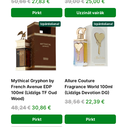
Original
Current
Original
Current
50,66
€
27,83
€
39,00
€
25,00
€
price
price
price
price
Pirkt
Uzzināt vairāk
was:
is:
was:
is:
50,66 €.
27,83 €.
39,00 €.
25,00 €.
Izpārdošana!
Izpārdošana!
Mythical Gryphon by
Allure Couture
French Avenue EDP
Fragrance World 100ml
100ml (Līdzīgs TF Oud
(Līdzīgs Devotion DG)
Wood)
Original
Current
38,56
€
22,39
€
Original
Current
48,24
€
30,86
€
price
price
price
price
was:
is:
Pirkt
Pirkt
was:
is:
38,56 €.
22,39 €.