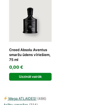
48,24 €.
30,86 €.
Creed Absolu Aventus
smaržu ūdens vīriešiem,
75 ml
0,00
€
Uzzināt vairāk
486
Mega ATLAIDES!
486
314
produkts
Arābu smaržas
314