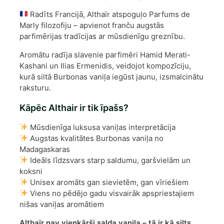
Radīts Francijā, Althaïr atspoguļo Parfums de
Marly filozofiju – apvienot franču augstās
parfimērijas tradīcijas ar mūsdienīgu greznību.
Aromātu radīja slavenie parfimēri Hamid Merati-
Kashani un Ilias Ermenidis, veidojot kompozīciju,
kurā siltā Burbonas vaniļa iegūst jaunu, izsmalcinātu
raksturu.
Kāpēc Althair ir tik īpašs?
Mūsdienīga luksusa vaniļas interpretācija
Augstas kvalitātes Burbonas vaniļa no
Madagaskaras
Ideāls līdzsvars starp saldumu, garšvielām un
koksni
Unisex aromāts gan sievietēm, gan vīriešiem
Viens no pēdējo gadu visvairāk apspriestajiem
nišas vaniļas aromātiem
Althaïr nav vienkārši salda vaniļa – tā ir kā silts