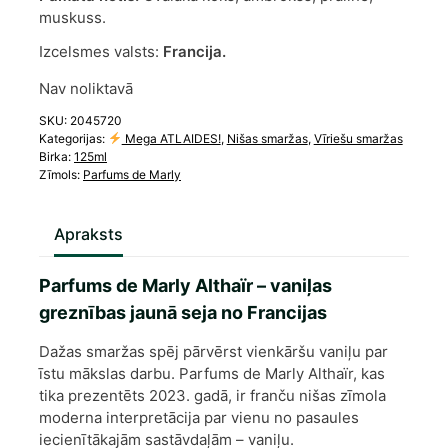
muskuss.
Izcelsmes valsts:
Francija.
Nav noliktavā
SKU:
2045720
Kategorijas:
Mega ATLAIDES!
,
Nišas smaržas
,
Vīriešu smaržas
Birka:
125ml
Zīmols:
Parfums de Marly
Apraksts
Parfums de Marly Althaïr – vaniļas
greznības jaunā seja no Francijas
Dažas smaržas spēj pārvērst vienkāršu vaniļu par
īstu mākslas darbu. Parfums de Marly Althaïr, kas
tika prezentēts 2023. gadā, ir franču nišas zīmola
moderna interpretācija par vienu no pasaules
iecienītākajām sastāvdaļām – vaniļu.