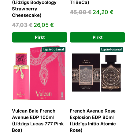
(Līdzīgs Bodycology
TriBeCa)
Strawberry
Original
Current
45,00
€
24,20
€
Cheesecake)
price
price
Original
Current
47,03
€
26,05
€
was:
is:
price
price
45,00 €.
24,20 €.
Pirkt
Pirkt
was:
is:
47,03 €.
26,05 €.
Izpārdošana!
Izpārdošana!
Vulcan Baie French
French Avenue Rose
Avenue EDP 100ml
Explosion EDP 80ml
(Līdzīgs Lucas 777 Pink
(Līdzīgs Initio Atomic
Boa)
Rose)