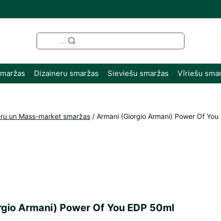
...
smaržas
Dizaineru smaržas
Sieviešu smaržas
Vīriešu sma
eru un Mass-market smaržas
/
Armani (Giorgio Armani) Power Of You
rgio Armani) Power Of You EDP 50ml