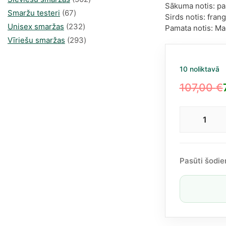
Sākuma notis: pas
67
produkts
Smaržu testeri
67
Sirds notis: fran
produkts
232
Unisex smaržas
232
Pamata notis: Ma
produkts
293
Vīriešu smaržas
293
produkts
10 noliktavā
107,00
€
Original
Current
price
price
Arma
was:
is:
(Gior
107,00 €.
73,62 €.
Arma
Pow
Pasūti šodie
Of
You
EDP
50ml
dau