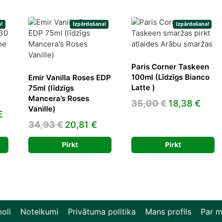
!
Izpārdošana!
Izpārdošana!
Paris Corner Taskeen
100ml (Līdzīgs Bianco
Emir Vanilla Roses EDP
Latte )
75ml (līdzīgs
Mancera’s Roses
Original
Curr
35,00
€
18,38
€
Vanille)
l
Current
€
price
pric
Original
Current
34,93
€
20,81
€
price
was:
is:
price
price
is:
35,00 €.
18,3
Pirkt
Pirkt
was:
is:
€.
190,18 €.
34,93 €.
20,81 €.
oli
Noteikumi
Privātuma politika
Mans profils
Par 