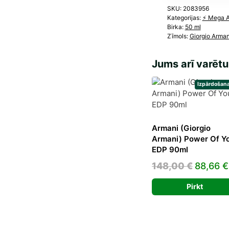
SKU:
2083956
Kategorijas:
⚡️ Mega 
Birka:
50 ml
Zīmols:
Giorgio Arman
Jums arī varētu
Izpārdošana
Armani (Giorgio
Armani) Power Of Y
EDP 90ml
Origina
148,00
€
88,66
€
price
Pirkt
was:
148,00 