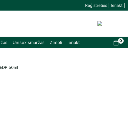
Reģistrēties | Ienākt |
0
ržas
Unisex smaržas
Zīmoli
Ienākt
 EDP 50ml