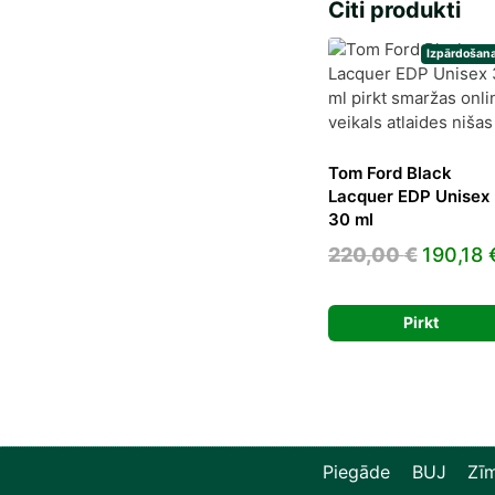
Citi produkti
Izpārdošana
Tom Ford Black
Lacquer EDP Unisex
30 ml
Origina
220,00
€
190,18
price
was:
Pirkt
220,00 
Piegāde
BUJ
Zīm