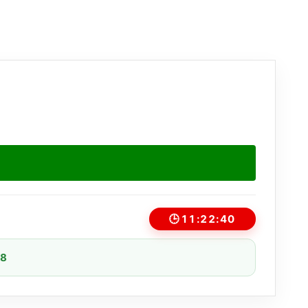
🕒
11:22:40
08