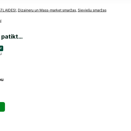
ATLAIDES!
,
Dizaineru un Mass-market smaržas
,
Sieviešu smaržas
i
 patikt…
!
ou
l
Current
price
is:
€.
88,66 €.