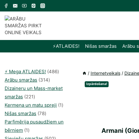
Skip
to
content
⚡️ATLAIDES!
Nišas smaržas
Arābu 
486
⚡️ Mega ATLAIDES!
486
/
Internetveikals
/
Dizain
314
produkts
Arābu smaržas
314
Izpārdošana!
produkti
Dizaineru un Mass-market
221
smaržas
221
produkts
1
Ķermeņa un matu spreji
1
78
produkti
Nišas smaržas
78
produkts
Parfimērija pusaudžiem un
1
Armani (Gio
bērniem
1
produkti
502
Sieviešu smaržas
502