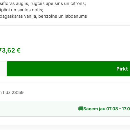
ifloras auglis, rūgtais apelsīns un citrons;
gipāni un saules notis;
dagaskaras vaniļa, benzoīns un labdanums
73,62
€
Pirkt
ni
gio
ni)
er
n līdz 23:59
🚚
Saņem jau 07.08 - 17.
dzums