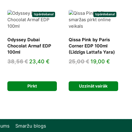
Izpārdošana!
Izpārdošana!
Odyssey Dubai
Qissa Pink by Paris
Chocolat Armaf EDP
Corner EDP 100ml
100ml
(Līdzīgs Lattafa Yara)
ent
Original
Current
Original
Current
38,56
€
23,40
€
25,00
€
19,00
€
e
price
price
price
price
was:
is:
was:
is:
8 €.
38,56 €.
23,40 €.
25,00 €.
19,00 €.
Pirkt
Uzzināt vairāk
mums
Smaržu blogs