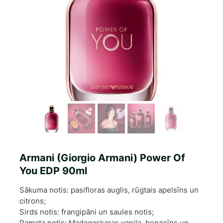
Armani (Giorgio Armani) Power Of
You EDP 90ml
Sākuma notis: pasifloras auglis, rūgtais apelsīns un
citrons;
Sirds notis: frangipāni un saules notis;
Pamata notis: Madagaskaras vaniļa, benzoīns un