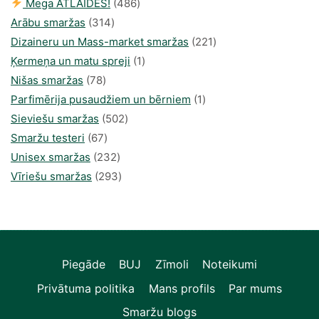
486
Mega ATLAIDES!
486
314
produkts
Arābu smaržas
314
produkti
221
Dizaineru un Mass-market smaržas
221
1
produkts
Ķermeņa un matu spreji
1
78
produkti
Nišas smaržas
78
produkts
1
Parfimērija pusaudžiem un bērniem
1
502
produkti
Sieviešu smaržas
502
67
produkts
Smaržu testeri
67
produkts
232
Unisex smaržas
232
produkts
293
Vīriešu smaržas
293
produkts
Piegāde
BUJ
Zīmoli
Noteikumi
Privātuma politika
Mans profils
Par mums
Smaržu blogs