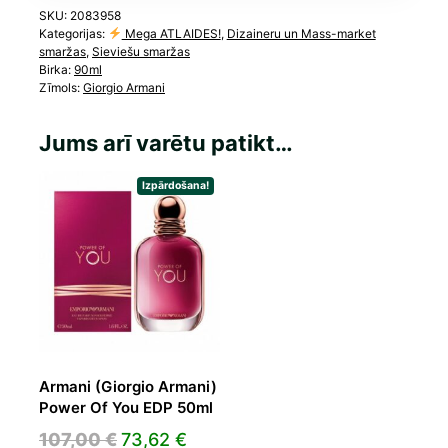
SKU:
2083958
Kategorijas:
Mega ATLAIDES!
,
Dizaineru un Mass-market
smaržas
,
Sieviešu smaržas
Birka:
90ml
Zīmols:
Giorgio Armani
Jums arī varētu patikt…
Izpārdošana!
Armani (Giorgio Armani)
Power Of You EDP 50ml
Original
Current
107,00
€
73,62
€