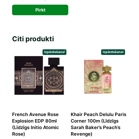
price
price
Pirkt
was:
is:
107,00 €.
73,62 €.
Citi produkti
Izpārdošana!
Izpārdošana!
French Avenue Rose
Khair Peach Delulu Paris
Explosion EDP 80ml
Corner 100m (Līdzīgs
(Līdzīgs Initio Atomic
Sarah Baker’s Peach’s
Rose)
Revenge)