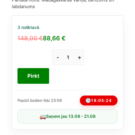
labdanums
3 noliktavā
148,00
€
88,66
€
Original
Current
price
price
was:
is:
Armani
(Giorgio
148,00 €.
88,66 €.
Armani)
Pirkt
Power
Of
You
EDP
18:05:24
Pasūti šodien līdz 23:59
90ml
daudzums
Saņem jau 13.08 - 21.08