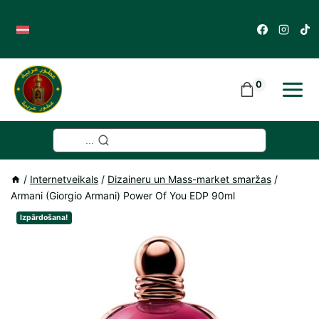
Skip
to
content
0
...
/
Internetveikals
/
Dizaineru un Mass-market smaržas
/
Armani (Giorgio Armani) Power Of You EDP 90ml
Izpārdošana!