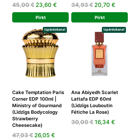
Original
Current
Original
Current
45,00
€
23,60
€
34,93
€
20,70
€
price
price
price
price
Pirkt
Pirkt
was:
is:
was:
is:
45,00 €.
23,60 €.
34,93 €.
20,70 €.
Izpārdošana!
Izpārdošana!
Cake Temptation Paris
Ana Abiyedh Scarlet
Corner EDP 100ml |
Lattafa EDP 60ml
Ministry of Gourmand
(Līdzīgs Louboutin
(Līdzīgs Bodycology
Fétiche La Rose)
Strawberry
Original
Current
30,00
€
16,34
€
Cheesecake)
price
price
Original
Current
47,03
€
26,05
€
was:
is: